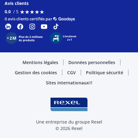
Avis clients
★
★
★
★
★
★
★
★
★
★
0.0
/ 5
0 avis clients certifiés par
Mentions légales
Données personnelles
Gestion des cookies
CGV
Politique sécurité
Sites internationaux
open_in_new
Une entreprise du groupe Rexel
© 2026 Rexel