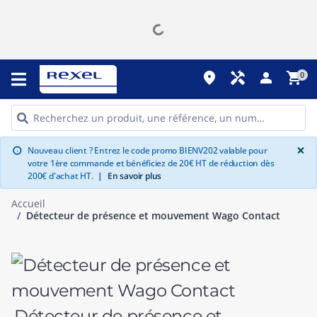
place
handyman
person
shopping_cart
0
G
×
Nouveau client ? Entrez le code promo BIENV202 valable pour
info
votre 1ère commande et bénéficiez de 20€ HT de réduction dès
200€ d'achat HT.
|
En savoir plus
Accueil
Détecteur de présence et mouvement Wago Contact
Détecteur de présence et