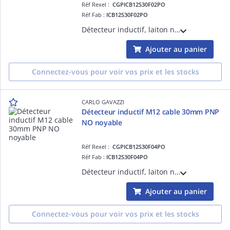
Réf Rexel :
CGPICB12S30F02PO
Réf Fab :
ICB12S30F02PO
Détecteur inductif, laiton nickelé M12, câble 2m, Sn 2mm, montage encastré, corps court, sortie PNP NO, Alimentation 10-36Vcc, courant de sortie max 200mA, fréquence commutation max 2kHz, température -25°C-+70°C IP67
Ajouter au panier
Connectez-vous pour voir vos prix et les stocks
CARLO GAVAZZI
Détecteur inductif M12 cable 30mm PNP
NO noyable
Réf Rexel :
CGPICB12S30F04PO
Réf Fab :
ICB12S30F04PO
Détecteur inductif, laiton nickelé M12, câble 2m, Sn 4mm, montage encastré, corps court, sortie PNP NO, Alimentation 10-36Vcc, courant de sortie max 200mA, fréquence commutation max 2kHz, température -25°C-+70°C IP67
Ajouter au panier
Connectez-vous pour voir vos prix et les stocks