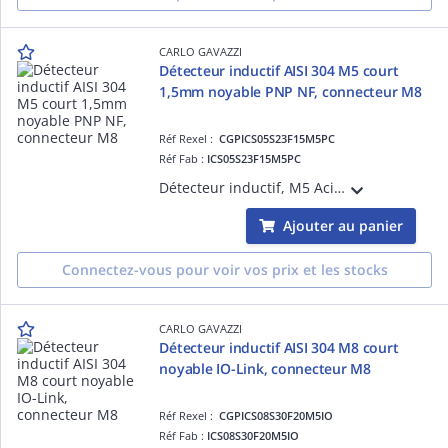
CARLO GAVAZZI
Détecteur inductif AISI 304 M5 court
1,5mm noyable PNP NF, connecteur M8
Réf Rexel :
CGPICS05S23F15M5PC
Réf Fab :
ICS05S23F15M5PC
Détecteur inductif, M5 Acier inoxydable, connecteur M8, Sn 1,5mm, Montage encastré, Corps court, Sortie PNP NC, 10-30Vcc, Courant de sortie max 100mA, Fréquence de commutation max 4,5kHz, Température de fonctionnement -25°C-+70°C IP67
Ajouter au panier
Connectez-vous pour voir vos prix et les stocks
CARLO GAVAZZI
Détecteur inductif AISI 304 M8 court
noyable IO-Link, connecteur M8
Réf Rexel :
CGPICS08S30F20M5IO
Réf Fab :
ICS08S30F20M5IO