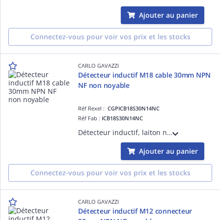
Ajouter au panier
Connectez-vous pour voir vos prix et les stocks
CARLO GAVAZZI
Détecteur inductif M18 cable 30mm NPN
NF non noyable
Réf Rexel :
CGPICB18S30N14NC
Réf Fab :
ICB18S30N14NC
Détecteur inductif, laiton nickelé M18, câble 2m, Sn 14mm, montage non encastré, corps court, sortie NPN NC, alimentation 10-36Vcc, courant de sortie max 200mA, fréquence commutation max 1,5kHz, température fonctionnement -25°C - +70°C IP67
Ajouter au panier
Connectez-vous pour voir vos prix et les stocks
CARLO GAVAZZI
Détecteur inductif M12 connecteur