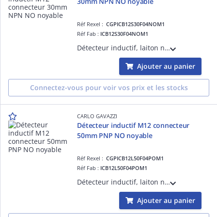
30mm NPN NO noyable
Réf Rexel :
CGPICB12S30F04NOM1
Réf Fab :
ICB12S30F04NOM1
Détecteur inductif, laiton nickelé M12, connecteur M12, Sn 4mm, montage encastré, corps court, sortie NPN NO, Alimentation 10-36Vcc, courant de sortie max 200mA, fréquence commutation max 2kHz, température -25°C-+70°C IP67
Ajouter au panier
Connectez-vous pour voir vos prix et les stocks
CARLO GAVAZZI
Détecteur inductif M12 connecteur
50mm PNP NO noyable
Réf Rexel :
CGPICB12L50F04POM1
Réf Fab :
ICB12L50F04POM1
Détecteur inductif, laiton nickelé M12, connecteur M12, Sn 4mm, montage encastré, corps long, sortie PNP NO, Alimentation 10-36Vcc, courant de sortie max 200mA, fréquence commutation max 2kHz, température -25°C-+70°C IP67
Ajouter au panier