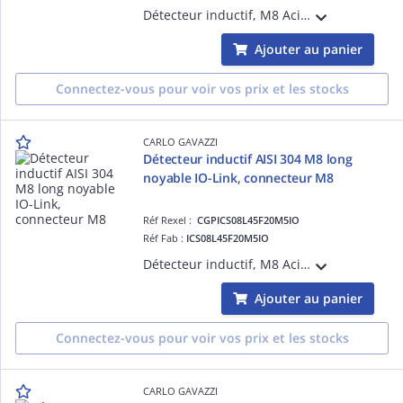
Détecteur inductif, M8 Acier inoxydable, connecteur M8, Sn 2mm, Montage encastré, Corps court, NPN/PNP/Push-pull, NO/NC, 10-30Vcc, Courant de sortie max 100mA, Fréquence de commutation max 2kHz, température -25 °C - +80 °C, IP67, IO-Link
Ajouter au panier
Connectez-vous pour voir vos prix et les stocks
CARLO GAVAZZI
Détecteur inductif AISI 304 M8 long
noyable IO-Link, connecteur M8
Réf Rexel :
CGPICS08L45F20M5IO
Réf Fab :
ICS08L45F20M5IO
Détecteur inductif, M8 Acier inoxydable, connecteur M8, Sn 2mm, Montage encastré, Corps long, NPN/PNP/Push-pull, NO/NC, 10-30Vcc, Courant de sortie max 100mA, Fréquence de commutation max 2kHz, température -25 °C - +80 °C, IP67 IO-Link
Ajouter au panier
Connectez-vous pour voir vos prix et les stocks
CARLO GAVAZZI