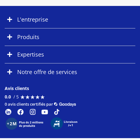
L'entreprise
Produits
Expertises
Notre offre de services
Avis clients
★
★
★
★
★
★
★
★
★
★
0.0
/ 5
0 avis clients certifiés par