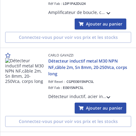
Réf Fab :
LDP1PA2DU24
Amplificateur de boucle, canal unique, embrochable, plage 20uH-1000uH, sensibilité réglable 0,01%-1%, augmentation automatique de la sensibilité, réglage manuel et automatique de la fréquence, 4 canaux de fréquence de boucle réglables, IP30
Ajouter au panier
Connectez-vous pour voir vos prix et les stocks
CARLO GAVAZZI
Détecteur inductif metal M30 NPN
NF,câble 2m, Sn 8mm, 20-250Vca, corps
long
Réf Rexel :
CGPEI3015NPCSL
Réf Fab :
EI3015NPCSL
Détecteur inductif, acier inoxydable M30, câble 2m, Sn 15mm, montage non encastré, corps long, NPN NC, alimentation 10-40Vdc, courant de sortie max 200mA, fréquence commutation max 100Hz, température fonctionnement -25°C - +70°C, IP67
Ajouter au panier
Connectez-vous pour voir vos prix et les stocks