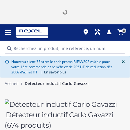
place
handyman
person
shopping_cart
0
G
×
Nouveau client ? Entrez le code promo BIENV202 valable pour
info
votre 1ère commande et bénéficiez de 20€ HT de réduction dès
200€ d'achat HT.
|
En savoir plus
Accueil
Détecteur inductif Carlo Gavazzi
Détecteur inductif Carlo Gavazzi
(674 produits)