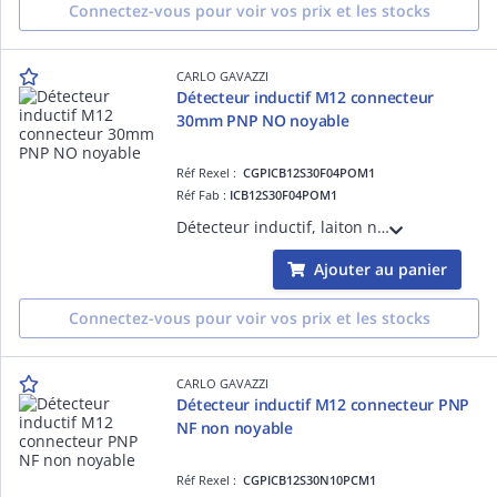
Connectez-vous pour voir vos prix et les stocks
CARLO GAVAZZI
Détecteur inductif M12 connecteur
30mm PNP NO noyable
Réf Rexel :
CGPICB12S30F04POM1
Réf Fab :
ICB12S30F04POM1
Détecteur inductif, laiton nickelé M12, connecteur M12, Sn 4mm, montage encastré, corps court, sortie PNP NO, Alimentation 10-36Vcc, courant de sortie max 200mA, fréquence commutation max 2kHz, température -25°C-+70°C IP67
Ajouter au panier
Connectez-vous pour voir vos prix et les stocks
CARLO GAVAZZI
Détecteur inductif M12 connecteur PNP
NF non noyable
Réf Rexel :
CGPICB12S30N10PCM1