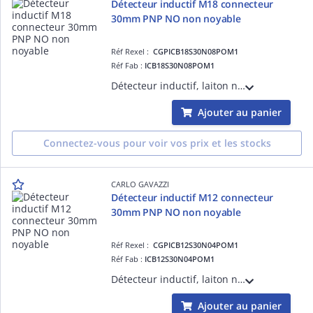
Détecteur inductif M18 connecteur
30mm PNP NO non noyable
Réf Rexel :
CGPICB18S30N08POM1
Réf Fab :
ICB18S30N08POM1
Détecteur inductif, laiton nickelé M18, connecteur M12, Sn 8mm, montage non encastré, corps court, sortie PNP NO, alimentation 10-36Vcc, courant de sortie max 200mA, fréquence commutation max 1,5kHz, température -25°C - +70°C IP67
Ajouter au panier
Connectez-vous pour voir vos prix et les stocks
CARLO GAVAZZI
Détecteur inductif M12 connecteur
30mm PNP NO non noyable
Réf Rexel :
CGPICB12S30N04POM1
Réf Fab :
ICB12S30N04POM1
Détecteur inductif, laiton nickelé M12, connecteur M12, Sn 4mm, montage non encastré, corps court, sortie PNP NO, Alimentation 10-36Vcc, courant de sortie max 200mA, fréquence commutation max 2kHz, température -25°C-+70°C IP67
Ajouter au panier