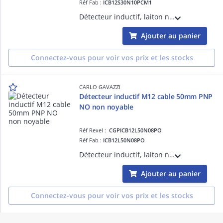
Réf Fab :
ICB12S30N10PCM1
Détecteur inductif, laiton nickelé M12, connecteur M12, Sn 10mm, montage non encastré, corps court, sortie PNP NC, Alimentation 10-36Vcc, courant de sortie max 200mA, fréquence commutation max 2kHz, température -25°C-+70°C IP67
Ajouter au panier
Connectez-vous pour voir vos prix et les stocks
CARLO GAVAZZI
Détecteur inductif M12 cable 50mm PNP
NO non noyable
Réf Rexel :
CGPICB12L50N08PO
Réf Fab :
ICB12L50N08PO
Détecteur inductif, laiton nickelé M12, câble 2m, Sn 8mm, montage non encastré, corps long, sortie PNP NO, Alimentation 10-36Vcc, courant de sortie max 200mA, fréquence commutation max 2kHz, température -25°C-+70°C IP67
Ajouter au panier
Connectez-vous pour voir vos prix et les stocks