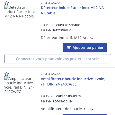
CARLO GAVAZZI
Détecteur inductif acier inox M12 NA
NF,cable
Réf Rexel :
CGPIA12ESN04UC
Réf Fab :
IA12ESN04UC
Détecteur inductif, M12 Acier inoxydable, câble 2m, Sn 4mm, Montage non encastré, Corps court, Namur NC, Alimentation 7-9Vdc, Courant de sortie max 9,35mA, Fréquence commutation max 1200Hz, Température de fonctionnement -25°C - +70°C, IP67
Ajouter au panier
Connectez-vous pour voir vos prix et les stocks
CARLO GAVAZZI
Amplificateur boucle inductive 1 voie,
rail DIN, 24-240CA/CC
Réf Rexel :
CGPLDD1PA2DU24
Réf Fab :
LDD1PA2DU24
Amplificateur de boucle, canal unique, rail DIN, plage 20uH-1000uH, sensibilité réglable 0,01%-1%, augmentation automatique de la sensibilité, réglage manuel et automatique de la fréquence, 4 canaux de fréquence de boucle réglables, IP20