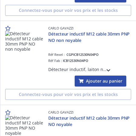
Connectez-vous pour voir vos prix et les stocks
CARLO GAVAZZI
Détecteur inductif M12 cable 30mm PNP
NO non noyable
Réf Rexel :
CGPICB12S30N04PO
Réf Fab :
ICB12S30N04PO
Détecteur inductif, laiton nickelé M12, câble 2m, Sn 4mm, montage non encastré, corps court, sortie PNP NO, Alimentation 10-36Vcc, courant de sortie max 200mA, fréquence commutation max 2kHz, température -25°C-+70°C IP67
Ajouter au panier
Connectez-vous pour voir vos prix et les stocks
CARLO GAVAZZI
Détecteur inductif M12 cable 30mm PNP
NO noyable