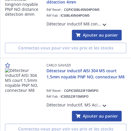
détection 4mm
Réf Rexel :
CGPICS08L45N04POM5
Réf Fab :
ICS08L45N04POM5
Détecteur inductif M8 connecteur longnon-noyable PNP NO distance détection 4mm en acier inoxydable
Ajouter au panier
Connectez-vous pour voir vos prix et les stocks
CARLO GAVAZZI
Détecteur inductif AISI 304 M5 court
1,5mm noyable PNP NO, connecteur M8
Réf Rexel :
CGPICS05S23F15M5PO
Réf Fab :
ICS05S23F15M5PO
Détecteur inductif, M5 Acier inoxydable, connecteur M8, Sn 1,5mm, Montage encastré, Corps court, Sortie PNP NO, 10-30Vcc, Courant de sortie max 100mA, Fréquence de commutation max 4,5kHz, Température de fonctionnement -25°C-+70°C IP67
Ajouter au panier
Connectez-vous pour voir vos prix et les stocks