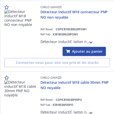
CARLO GAVAZZI
Détecteur inductif M18 connecteur PNP
NO non noyable
Réf Rexel :
CGPICB18S30N20POM1
Réf Fab :
ICB18S30N20POM1
Détecteur inductif, laiton nickelé M18, connecteur M12, Sn 20mm, montage non encastré, corps court, sortie PNP NO, alimentation 10-36Vcc, courant de sortie max 200mA, fréquence commutation max 1,5kHz, température -25°C - +70°C IP67
Ajouter au panier
Connectez-vous pour voir vos prix et les stocks
CARLO GAVAZZI
Détecteur inductif M18 cable 30mm PNP
NO noyable
Réf Rexel :
CGPICB18S30F05PO
Réf Fab :
ICB18S30F05PO
Détecteur inductif, laiton nickelé M18, câble 2m, Sn 5mm, montage encastré, corps court, sortie PNP NO, alimentation 10-36 Vdc, courant de sortie max 200mA, fréquence commutation max 1,5kHz, température fonctionnement -25°C - +70°C IP67