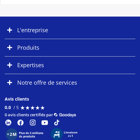
L'entreprise
Produits
Expertises
Notre offre de services
Avis clients
★
★
★
★
★
★
★
★
★
★
0.0
/ 5
0 avis clients certifiés par