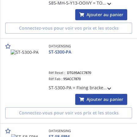
S85-MH-5-Y13-OOIVY = TOF distance sensor 20m - analogue/RS485 - whith display - M12 8p
Ajouter au panier
Connectez-vous pour voir vos prix et les stocks
DATASENSING
ST-S300-PA
Réf Rexel :
DTG95ACC7870
Réf Fab :
95ACC7870
ST-S300-PA = Fixing bracket S300
Ajouter au panier
Connectez-vous pour voir vos prix et les stocks
DATASENSING
ST-S8-FRM