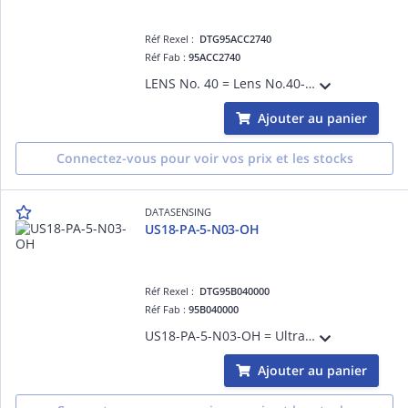
Réf Rexel :
DTG95ACC2740
Réf Fab :
95ACC2740
LENS No. 40 = Lens No.40-60 glass
Ajouter au panier
Connectez-vous pour voir vos prix et les stocks
DATASENSING
US18-PA-5-N03-OH
Réf Rexel :
DTG95B040000
Réf Fab :
95B040000
US18-PA-5-N03-OH = Ultrasonic M18 axial - PNP/NPN- M12
Ajouter au panier