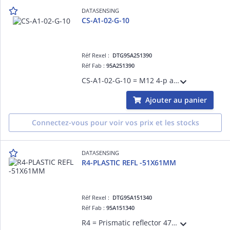
DATASENSING
CS-A1-02-G-10
Réf Rexel :
DTG95A251390
Réf Fab :
95A251390
CS-A1-02-G-10 = M12 4-p axial 10m
Ajouter au panier
Connectez-vous pour voir vos prix et les stocks
DATASENSING
R4-PLASTIC REFL -51X61MM
Réf Rexel :
DTG95A151340
Réf Fab :
95A151340
R4 = Prismatic reflector 47x 47 mm - plastic support 51.5 x 61 mm