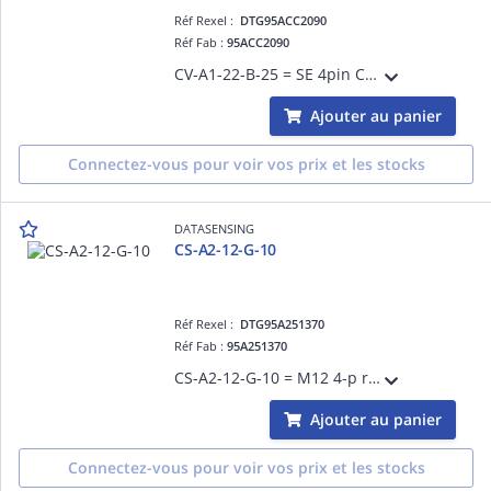
Réf Rexel :
DTG95ACC2090
Réf Fab :
95ACC2090
CV-A1-22-B-25 = SE 4pin CABLE 25m
Ajouter au panier
Connectez-vous pour voir vos prix et les stocks
DATASENSING
CS-A2-12-G-10
Réf Rexel :
DTG95A251370
Réf Fab :
95A251370
CS-A2-12-G-10 = M12 4-p radial 10m LED
Ajouter au panier
Connectez-vous pour voir vos prix et les stocks