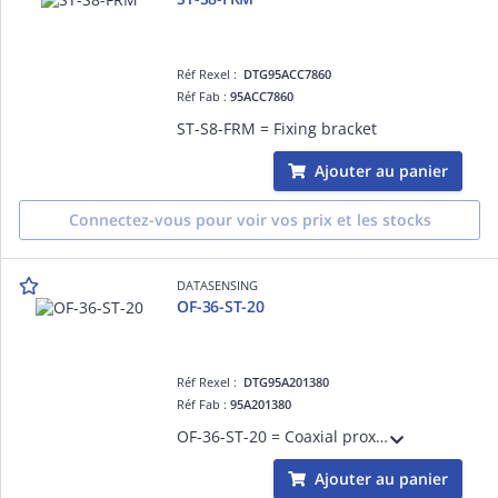
Réf Rexel :
DTG95ACC7860
Réf Fab :
95ACC7860
ST-S8-FRM = Fixing bracket
Ajouter au panier
Connectez-vous pour voir vos prix et les stocks
DATASENSING
OF-36-ST-20
Réf Rexel :
DTG95A201380
Réf Fab :
95A201380
OF-36-ST-20 = Coaxial proxy fiber standard - 2 mt m6x1mm.
Ajouter au panier