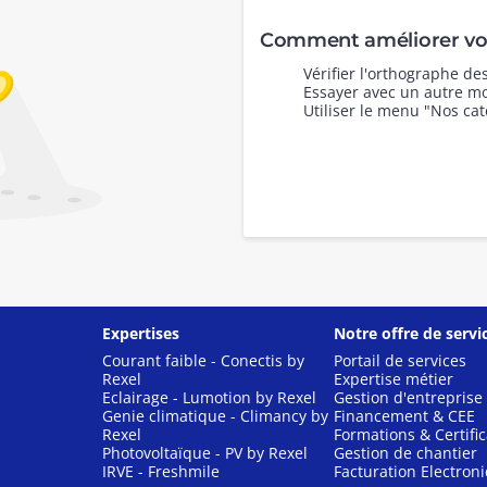
Comment améliorer vot
Vérifier l'orthographe d
Essayer avec un autre mo
Utiliser le menu "Nos cat
Expertises
Notre offre de servi
Courant faible - Conectis by
Portail de services
Rexel
Expertise métier
Eclairage - Lumotion by Rexel
Gestion d'entreprise
Genie climatique - Climancy by
Financement & CEE
Rexel
Formations & Certific
Photovoltaïque - PV by Rexel
Gestion de chantier
IRVE - Freshmile
Facturation Electron