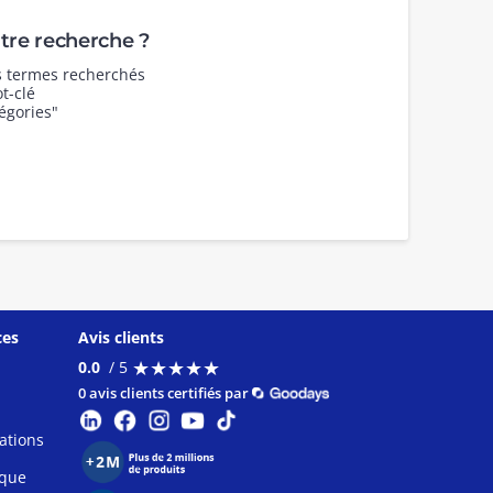
re recherche ?
es termes recherchés
t-clé
égories"
ces
Avis clients
★
★
★
★
★
★
★
★
★
★
0.0
/ 5
0 avis clients certifiés par
ations
ique