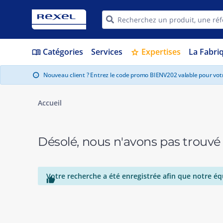
Catégories
Services
Expertises
La Fabri
menu_book
star
Nouveau client ? Entrez le code promo BIENV202 valable pour vo
info
Accueil
Désolé, nous n'avons pas trouvé
Votre recherche a été enregistrée afin que notre éq
