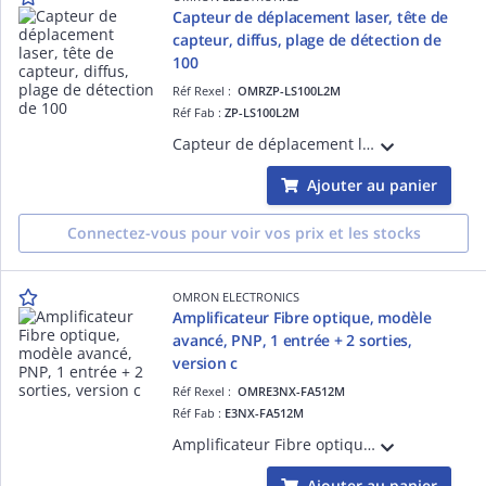
Capteur de déplacement laser, tête de
capteur, diffus, plage de détection de
100
Réf Rexel :
OMRZP-LS100L2M
Réf Fab :
ZP-LS100L2M
Capteur de déplacement laser, tête de capteur, diffus, plage de détection de 100 mm±35 mm, résolution de 1,2 µm, faisceau linéaire, classe 2, 2 m précâblé
Ajouter au panier
Connectez-vous pour voir vos prix et les stocks
OMRON ELECTRONICS
Amplificateur Fibre optique, modèle
avancé, PNP, 1 entrée + 2 sorties,
version c
Réf Rexel :
OMRE3NX-FA512M
Réf Fab :
E3NX-FA512M
Amplificateur Fibre optique, modèle avancé, PNP, 1 entrée + 2 sorties, version câble (longueur 2 mètres)
Ajouter au panier