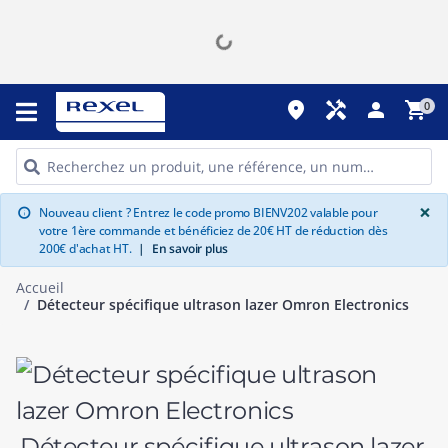
place
handyman
person
shopping_cart
0
G
×
Nouveau client ? Entrez le code promo BIENV202 valable pour
info
votre 1ère commande et bénéficiez de 20€ HT de réduction dès
200€ d'achat HT.
|
En savoir plus
Accueil
Détecteur spécifique ultrason lazer Omron Electronics
Détecteur spécifique ultrason lazer