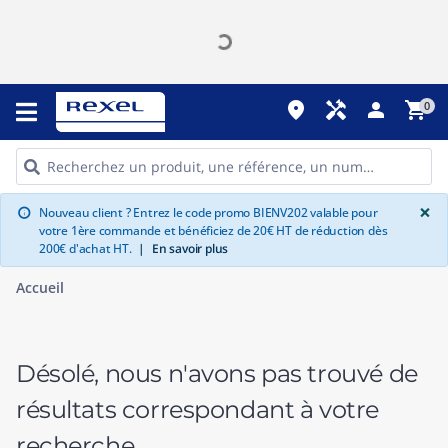
place
handyman
person
shopping_cart
0
G
×
Nouveau client ? Entrez le code promo BIENV202 valable pour
info
votre 1ère commande et bénéficiez de 20€ HT de réduction dès
200€ d'achat HT.
|
En savoir plus
Accueil
Désolé, nous n'avons pas trouvé de
résultats correspondant à votre
recherche