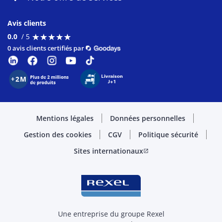
Avis clients
★
★
★
★
★
★
★
★
★
★
0.0
/ 5
0 avis clients certifiés par
Mentions légales
Données personnelles
Gestion des cookies
CGV
Politique sécurité
Sites internationaux
open_in_new
Une entreprise du groupe Rexel