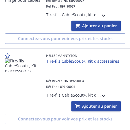
Réf Rexel :
HNE89790027
Réf Fab :
897-90027
Tire-fils CableScout+, kit de 2 manchons chaussettes de tirage pour câbles de 16 à 30 mm de diamètre,
Ajouter au panier
Connectez-vous pour voir vos prix et les stocks
HELLERMANNTYTON
Tire-fils CableScout+, Kit d'accessoires
Réf Rexel :
HNE89790004
Réf Fab :
897-90004
Tire-fils CableScout+, kit d'accessoires : rallonge très souple blanche, 150mm, adaptateur, petit et grand crochet, boucle de guidage, tête ronde et plate de guidage, aimant, chaînette, bague
Ajouter au panier
Connectez-vous pour voir vos prix et les stocks