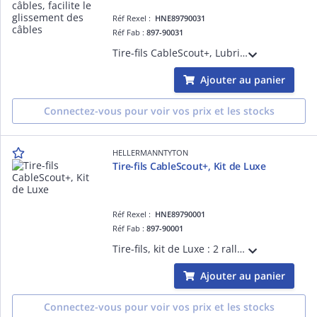
Réf Rexel :
HNE89790031
Réf Fab :
897-90031
Tire-fils CableScout+, Lubrifiant pour câbles, facilite le glissement des câbles dans la chaussette du CableScout ou dans tous autres conduits
Ajouter au panier
Connectez-vous pour voir vos prix et les stocks
HELLERMANNTYTON
Tire-fils CableScout+, Kit de Luxe
Réf Rexel :
HNE89790001
Réf Fab :
897-90001
Tire-fils, kit de Luxe : 2 rallonges souples + 6 semi-rigides + 2 rigides de 1 m, rallonge très souple de 150mm, bague, adaptateur, crochet grande taille, boucle de guidage, tête ronde et tête plate de guidage, lampe torche LED, aimant
Ajouter au panier
Connectez-vous pour voir vos prix et les stocks