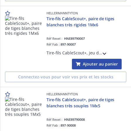
HELLERMANNTYTON
Tire-fils CableScout+, paire de tiges
blanches très rigides 1Mx6
Réf Rexel :
HNE89790007
Réf Fab :
897-90007
Tire-fils CableScout+, jeu de 2 rallonges de forte rigidité, plastique + fibre de verre, Bleu, longueur 1000 mm, diamètre 6 mm
Ajouter au panier
Connectez-vous pour voir vos prix et les stocks
HELLERMANNTYTON
Tire-fils CableScout+, paire de tiges
blanches très souples 1Mx5
Réf Rexel :
HNE89790008
Réf Fab :
897-90008