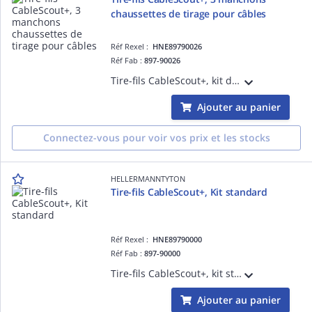
chaussettes de tirage pour câbles
Réf Rexel :
HNE89790026
Réf Fab :
897-90026
Tire-fils CableScout+, kit de 3 manchons chaussettes de tirage pour câbles de 4 à 15 mm de diamètre,
Ajouter au panier
Connectez-vous pour voir vos prix et les stocks
HELLERMANNTYTON
Tire-fils CableScout+, Kit standard
Réf Rexel :
HNE89790000
Réf Fab :
897-90000
Tire-fils CableScout+, kit standard : 10 rallonges blanches souples de 1 mètre, rallonge très souple blanche de 150mm, adaptateur, crochet grande taille, boucle de guidage
Ajouter au panier