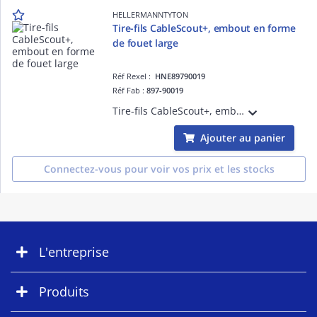
HELLERMANNTYTON
Tire-fils CableScout+, embout en forme
de fouet large
Réf Rexel :
HNE89790019
Réf Fab :
897-90019
Tire-fils CableScout+, embout en forme de fouet large, plastique, noir
Ajouter au panier
Connectez-vous pour voir vos prix et les stocks
L'entreprise
Produits