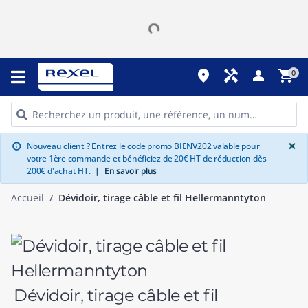
place
handyman
person
shopping_cart
0
G
×
Nouveau client ? Entrez le code promo BIENV202 valable pour
info
votre 1ère commande et bénéficiez de 20€ HT de réduction dès
200€ d'achat HT.
|
En savoir plus
Accueil
Dévidoir, tirage câble et fil Hellermanntyton
Dévidoir, tirage câble et fil