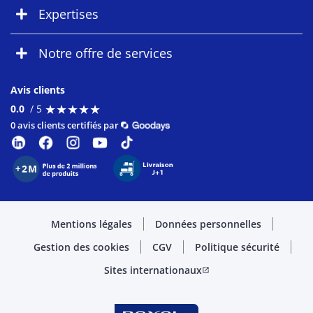
Expertises
Notre offre de services
Avis clients
★
★
★
★
★
★
★
★
★
★
0.0
/ 5
0 avis clients certifiés par
Mentions légales
Données personnelles
Gestion des cookies
CGV
Politique sécurité
Sites internationaux
open_in_new