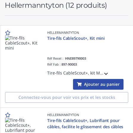
Hellermanntyton
(12 produits)
HELLERMANNTYTON
Tire-fils CableScout+, Kit mini
Réf Rexel :
HNE89790003
Réf Fab :
897-90003
Tire-fils CableScout+, kit Mini : 1 rallonge souple + 2 semi-rigides + 1 très rigide de 400mm chacunes, 1 rallonge très souple blanche de 400mm, tête ronde de guidage, crochet petite taille, boucle de guidage
Ajouter au panier
Connectez-vous pour voir vos prix et les stocks
HELLERMANNTYTON
Tire-fils CableScout+, Lubrifiant pour
câbles, facilite le glissement des câbles