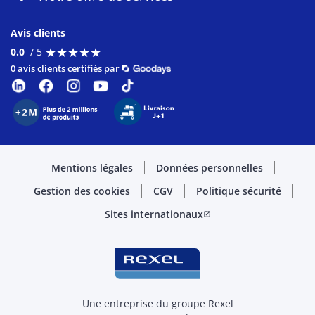
Avis clients
★
★
★
★
★
★
★
★
★
★
0.0
/ 5
0 avis clients certifiés par
Mentions légales
Données personnelles
Gestion des cookies
CGV
Politique sécurité
Sites internationaux
open_in_new
Une entreprise du groupe Rexel