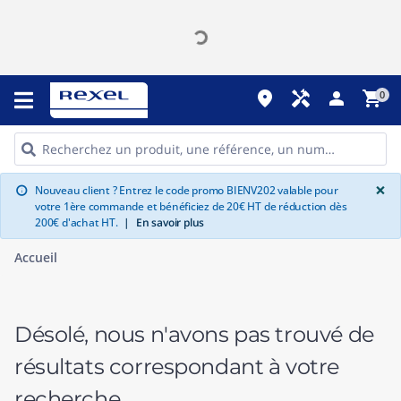
place
handyman
person
shopping_cart
0
G
×
Nouveau client ? Entrez le code promo BIENV202 valable pour
info
votre 1ère commande et bénéficiez de 20€ HT de réduction dès
200€ d'achat HT.
|
En savoir plus
Accueil
Désolé, nous n'avons pas trouvé de
résultats correspondant à votre
recherche