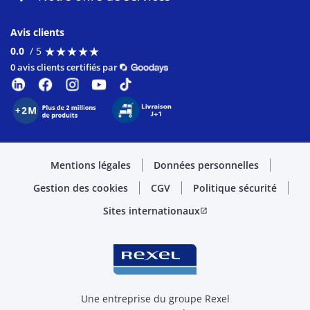
Avis clients
★
★
★
★
★
★
★
★
★
★
0.0
/ 5
0 avis clients certifiés par
Mentions légales
Données personnelles
Gestion des cookies
CGV
Politique sécurité
Sites internationaux
open_in_new
Une entreprise du groupe Rexel