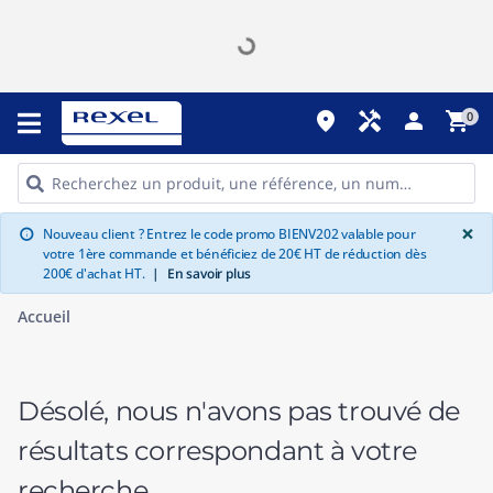
place
handyman
person
shopping_cart
0
G
×
Nouveau client ? Entrez le code promo BIENV202 valable pour
info
votre 1ère commande et bénéficiez de 20€ HT de réduction dès
200€ d'achat HT.
|
En savoir plus
Accueil
Désolé, nous n'avons pas trouvé de
résultats correspondant à votre
recherche