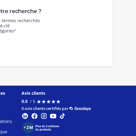
re recherche ?
es termes recherchés
t-clé
égories"
ces
Avis clients
★
★
★
★
★
★
★
★
★
★
0.0
/ 5
0 avis clients certifiés par
ations
ique