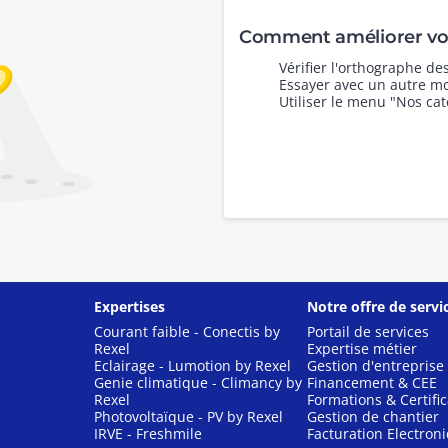
Comment améliorer vot
Vérifier l'orthographe d
Essayer avec un autre mo
Utiliser le menu "Nos cat
Expertises
Notre offre de servi
Courant faible - Conectis by
Portail de services
Rexel
Expertise métier
Eclairage - Lumotion by Rexel
Gestion d'entreprise
Genie climatique - Climancy by
Financement & CEE
Rexel
Formations & Certific
Photovoltaïque - PV by Rexel
Gestion de chantier
IRVE - Freshmile
Facturation Electron