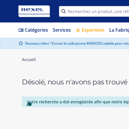
Catégories
Services
Expertises
La Fabri
menu_book
star
Nouveau client ? Entrez le code promo BIENV202 valable pour vo
info
Accueil
Désolé, nous n'avons pas trouvé
Votre recherche a été enregistrée afin que notre éq
