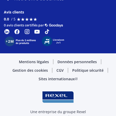
Avis clients
★
★
★
★
★
★
★
★
★
★
0.0
/ 5
0 avis clients certifiés par
Mentions légales
Données personnelles
Gestion des cookies
CGV
Politique sécurité
Sites internationaux
open_in_new
Une entreprise du groupe Rexel