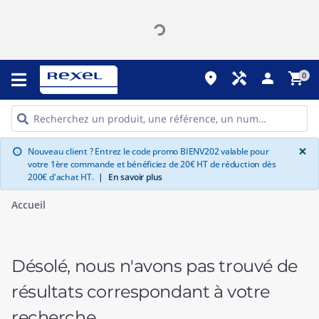
place
handyman
person
shopping_cart
0
G
×
Nouveau client ? Entrez le code promo BIENV202 valable pour
info
votre 1ère commande et bénéficiez de 20€ HT de réduction dès
200€ d'achat HT.
|
En savoir plus
Accueil
Désolé, nous n'avons pas trouvé de
résultats correspondant à votre
recherche