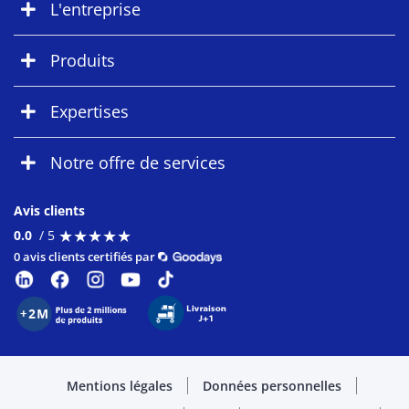
L'entreprise
Produits
Expertises
Notre offre de services
Avis clients
★
★
★
★
★
★
★
★
★
★
0.0
/ 5
0 avis clients certifiés par
Mentions légales
Données personnelles