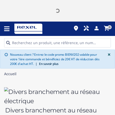
place
handyman
person
shopping_cart
0
G
×
Nouveau client ? Entrez le code promo BIENV202 valable pour
info
votre 1ère commande et bénéficiez de 20€ HT de réduction dès
200€ d'achat HT.
|
En savoir plus
Accueil
Divers branchement au réseau