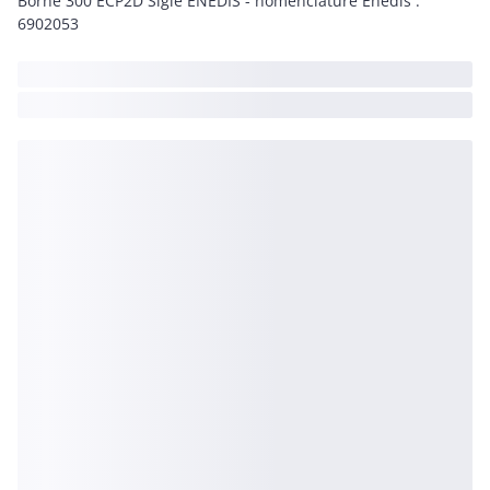
Borne 300 ECP2D Sigle ENEDIS - nomenclature Enedis :
6902053