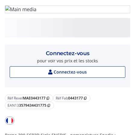
Connectez-vous
pour voir vos prix et les stocks
Connectez-vous
Réf Rexel
MAE0443177
Réf Fab
0443177
content_copy
content_copy
EAN13
3579434431775
content_copy