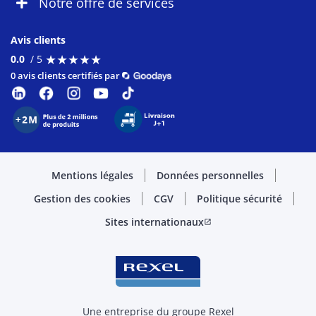
Notre offre de services
Avis clients
★
★
★
★
★
★
★
★
★
★
0.0
/ 5
0 avis clients certifiés par
Mentions légales
Données personnelles
Gestion des cookies
CGV
Politique sécurité
Sites internationaux
open_in_new
Une entreprise du groupe Rexel