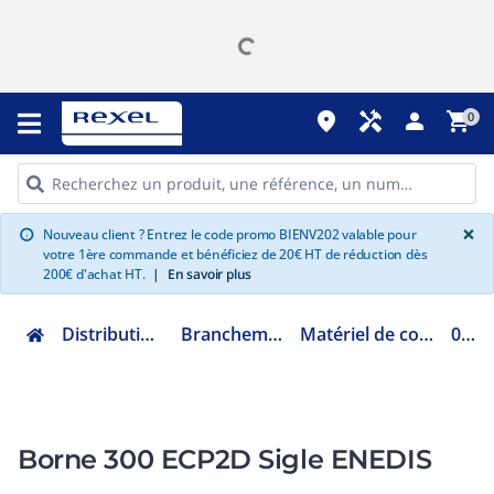
place
handyman
person
shopping_cart
0
G
×
Nouveau client ? Entrez le code promo BIENV202 valable pour
info
votre 1ère commande et bénéficiez de 20€ HT de réduction dès
200€ d'achat HT.
|
En savoir plus
Distribution et gestion de l'énergie
Branchement au réseau électrique
Matériel de colonne montante et horizontale
0443177
Borne 300 ECP2D Sigle ENEDIS