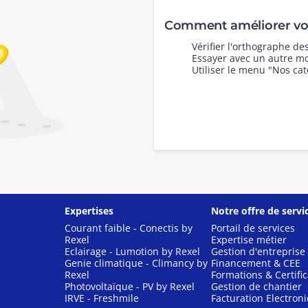
Comment améliorer vot
Vérifier l'orthographe d
Essayer avec un autre mo
Utiliser le menu "Nos cat
Expertises
Notre offre de servi
Courant faible - Conectis by
Portail de services
Rexel
Expertise métier
Eclairage - Lumotion by Rexel
Gestion d'entreprise
Genie climatique - Climancy by
Financement & CEE
Rexel
Formations & Certific
Photovoltaïque - PV by Rexel
Gestion de chantier
IRVE - Freshmile
Facturation Electron