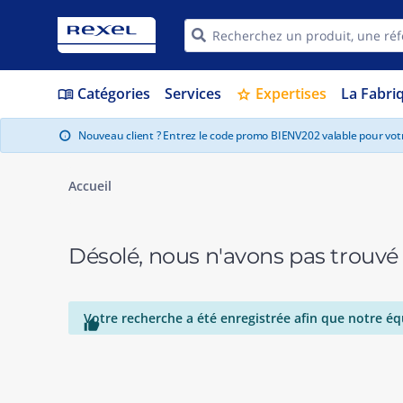
Catégories
Services
Expertises
La Fabri
menu_book
star
Nouveau client ? Entrez le code promo BIENV202 valable pour vo
info
Accueil
Désolé, nous n'avons pas trouvé
Votre recherche a été enregistrée afin que notre éq
