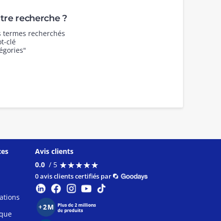
re recherche ?
es termes recherchés
t-clé
égories"
ces
Avis clients
★
★
★
★
★
★
★
★
★
★
0.0
/ 5
0 avis clients certifiés par
ations
ique