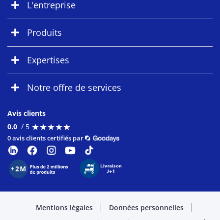
L'entreprise
Produits
Expertises
Notre offre de services
Avis clients
★
★
★
★
★
★
★
★
★
★
0.0
/ 5
0 avis clients certifiés par
Mentions légales
Données personnelles