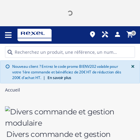
place
handyman
person
shopping_cart
0
G
×
Nouveau client ? Entrez le code promo BIENV202 valable pour
info
votre 1ère commande et bénéficiez de 20€ HT de réduction dès
200€ d'achat HT.
|
En savoir plus
Accueil
Divers commande et gestion