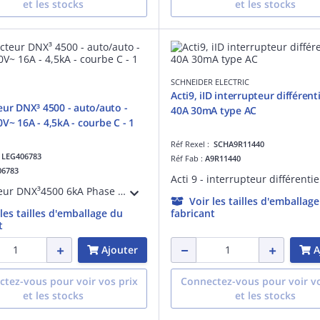
et les stocks
et les stocks
SCHNEIDER ELECTRIC
Acti9, iID interrupteur différent
eur DNX³ 4500 - auto/auto -
40A 30mA type AC
V~ 16A - 4,5kA - courbe C - 1
Réf Rexel :
SCHA9R11440
:
LEG406783
Réf Fab :
A9R11440
06783
Disjoncteur DNX³4500 6kA Phase + Neutre 230V~ pour peigne HX³ optimisé universel monophasé ou tétrapolaire 16A courbe C arrivée haute et sortie basse par borne automatique pour protection des départs - 1 module
Voir les tailles d'emballag
 les tailles d'emballage du
fabricant
t
Ajouter
A
tez-vous pour voir vos prix
Connectez-vous pour voir vo
et les stocks
et les stocks