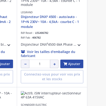
LEGRAND
 haut
Disjoncteur DNX³ 4500 - auto/auto -
0mA - 2
1P+N 230V~ 10A - 4,5kA - courbe C - 1
module
Réf Rexel :
LEG406782
Réf Fab :
406782
Interrupteur différentiel DX³-ID bipolaire 230V~ pour alimentation par peigne ou borne TypeA sensibilité 30mA 63A arrivée haute par bornes à vis et départ bas par bornes automatiques pour protection tête de groupe - 2 modules
Disjoncteur DNX³4500 6kA Phase + Neutre 230V~ pour peigne HX³ optimisé universel monophasé ou tétrapolaire 10A courbe C arrivée haute et sortie basse par borne automatique pour protection des départs - 1 module
e du
Voir les tailles d'emballage du
fabricant
jouter
Ajouter
s prix
Connectez-vous pour voir vos prix
et les stocks
SCHNEIDER ELECTRIC