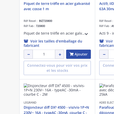
Piquet de terre trèfle en acier galvanisé
Acti9, iI
avec cosse 1 m
63A 30m
Réf Rexel :
BIZ720800
Réf Rexel 
Réf Fab :
720800
Réf Fab :
A
Piquet de terre trèfle en acier galvanisé avec cosse 1 m pour la mise à la terre des installations domestiques. D= 16 mm. Résistance 70kg/mm². Cosse de raccordement (mm²) : capacité maxi de serrage Cu tressé 50. Acier galvanisé.
Voir les tailles d'emballage du
Voir
fabricant
fabrican
Ajouter
Connectez-vous pour voir vos prix
Connec
et les stocks
LEGRAND
ADEE ELEC
Disjoncteur diff DX³ 4500 - vis/vis-1P+N
Parafoud
230V~ 16A - typeAC -30mA -courbe C -
déconnec