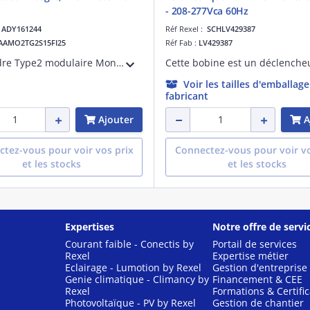
- 208-277Vca 60Hz
:
ADY161244
Réf Rexel :
SCHLV429387
AAMO2TG2S15FI25
Réf Fab :
LV429387
Parafoudre Type2 modulaire Monophasé avec déconnecteur intégré, In 5kA, Imax 15kA, Isccr 25kA pour application Tertiaire ou Industrielle
Voir les tailles d'emballag
fabricant
Ajouter
A
tez-vous pour voir vos prix
Connectez-vous pour voir vo
et les stocks
et les stocks
Expertises
Notre offre de servi
Courant faible - Conectis by
Portail de services
Rexel
Expertise métier
Eclairage - Lumotion by Rexel
Gestion d'entreprise
Genie climatique - Climancy by
Financement & CEE
Rexel
Formations & Certific
Photovoltaïque - PV by Rexel
Gestion de chantier