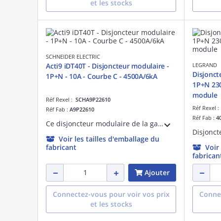
et les stocks
SCHNEIDER ELECTRIC
Acti9 iDT40T - Disjoncteur modulaire -
LEGRAND
Disjonct
1P+N - 10A - Courbe C - 4500A/6kA
1P+N 230
module
Réf Rexel :
SCHA9P22610
Réf Rexel 
Réf Fab :
A9P22610
Réf Fab :
4
Ce disjoncteur modulaire de la gamme Acti9 iDT40T est dédié aux applications tertiaires. En version 1P+N 10A Courbe C, son pouvoir de coupure assigné est de 4500A (EN61009-1) ou de 6kA (EN60947-2) sur les réseaux 230Vca.
Voir les tailles d'emballage du
fabricant
Voir
fabrican
Ajouter
Connectez-vous pour voir vos prix
Connec
et les stocks