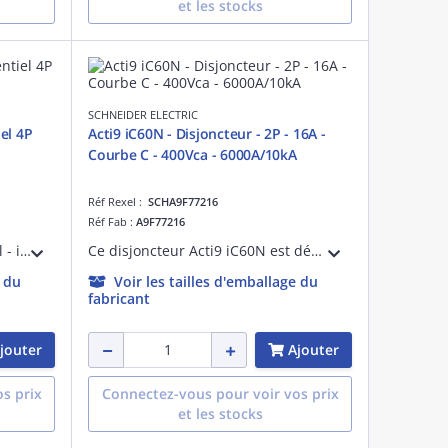
et les stocks
SCHNEIDER ELECTRIC
iel 4P
Acti9 iC60N - Disjoncteur - 2P - 16A -
Courbe C - 400Vca - 6000A/10kA
Réf Rexel :
SCHA9F77216
Réf Fab :
A9F77216
Acti 9 - interrupteur différentiel - iID - 4P - 40A - 30mA - instantané - type AC - 10kA - Ue : 380...415 V CA 50/60 Hz - Ui : 500V CA 50/60 Hz - Uimp : 6kV - Coupure pleinement apparente - EN/CEI 61008-1 - Largeur : 8 pas de 9 mm - blanc
Ce disjoncteur Acti9 iC60N est dédié aux applications tertiaires. En version 2P 16A en Courbe C, son pouvoir de coupure assigné est de 6000A (EN 60898-1) et de 10kA (EN 60947-2) sur des réseaux 400Vca.
e du
Voir les tailles d'emballage du
fabricant
jouter
Ajouter
s prix
Connectez-vous pour voir vos prix
et les stocks