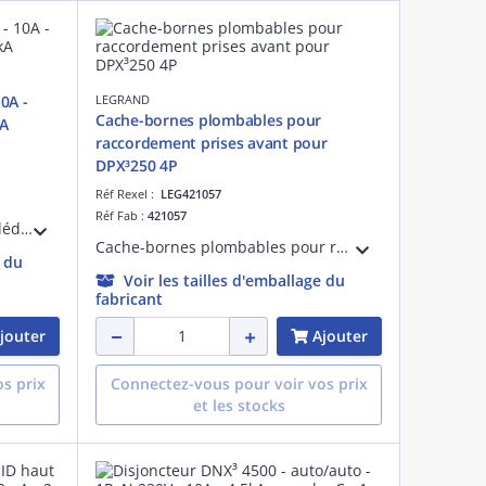
10A -
LEGRAND
Cache-bornes plombables pour
kA
raccordement prises avant pour
DPX³250 4P
Réf Rexel :
LEG421057
Réf Fab :
421057
Ce disjoncteur Acti9 iC60L est dédié aux applications tertiaires. En version 2P 10A en Courbe C, son pouvoir de coupure assigné est de 15000A (EN 60898-1) et de 25kA (EN 60947-2) sur des réseaux 400Vca.
Cache-bornes plombables pour raccordement prises avant pour disjoncteur boîtier moulé DPX³250 4P
e du
Voir les tailles d'emballage du
fabricant
jouter
Ajouter
s prix
Connectez-vous pour voir vos prix
et les stocks