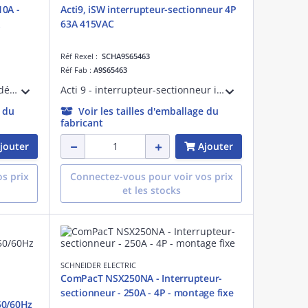
10A -
Acti9, iSW interrupteur-sectionneur 4P
63A 415VAC
Réf Rexel :
SCHA9S65463
Réf Fab :
A9S65463
Ce disjoncteur Acti9 iC60N est dédié aux applications tertiaires. En version 2P 10A en Courbe C, son pouvoir de coupure assigné est de 6000A (EN 60898-1) et de 10kA (EN 60947-2) sur des réseaux 400Vca.
Acti 9 - interrupteur-sectionneur iSW - 4P 63 A 415 VCA 50/60 Hz - Uimp 6kV - Ui 500 VCA - Icw 1260 A - Cat. d'emploi AC-22A - Aptitude au sectionnement - Coupure pleinement apparente - Peignable haut ou bas - Larg. : 8 pas de 9 mm - blanc
e du
Voir les tailles d'emballage du
fabricant
jouter
Ajouter
s prix
Connectez-vous pour voir vos prix
et les stocks
SCHNEIDER ELECTRIC
ComPacT NSX250NA - Interrupteur-
sectionneur - 250A - 4P - montage fixe
50/60Hz