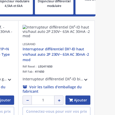
isjoncteur modulaire
Disjoncteur différentiel
4,5kA et 6kA
modulaire
LEGRAND
- 1P+N
Interrupteur différentiel DX³-ID haut
- Type
vis/haut auto 2P 230V~ 63A AC 30mA -2
mod
Réf Rexel :
LEG411650
Réf Fab :
411650
Ce disjoncteur différentiel de la gamme Acti9 iDD40T est dédié aux applications tertiaires. En version 1P+N 16A Courbe C, 30mA Type AC, son pouvoir de coupure assigné est de 4500A (NF EN 61009-1) ou de 6kA (EN 60947-2) en 230Vca.
Interrupteur différentiel DX³-ID bipolaire 230V~ pour alimentation par peigne ou borne TypeAC sensibilité 30mA 63A arrivée haute par bornes à vis et départ bas par bornes automatiques pour protection tête de groupe - 2 modules
e du
Voir les tailles d'emballage du
fabricant
jouter
Ajouter
s prix
Connectez-vous pour voir vos prix