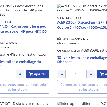
SCHNEIDER ELECTRIC
 ELECTRIC
Acti9 iC60L - Disjoncteur - 2P - 
 NSX - Cache-borne long pour
Courbe C - 400Vac - 15000A/25
eur ou socle - 4P pour NSX100-
Réf Rexel :
SCHA9F94210
:
SCHLV429518
Réf Fab :
A9F94210
V429518
Cet accessoire d'isolation est un cache-bornes longs 4P, il se place en aval des raccordements pour ComPacT NSX100-630, INS/INV100/250. Les liaisons sont à réaliser avec des barres souples isolées.
Voir les tailles d'emballag
 les tailles d'emballage du
fabricant
t
Ajouter
A
tez-vous pour voir vos prix
Connectez-vous pour voir vo
et les stocks
et les stocks