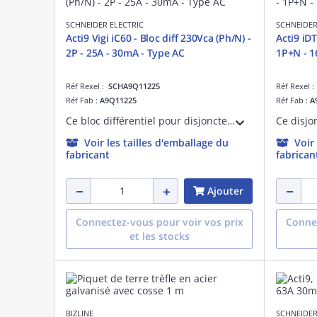
SCHNEIDER ELECTRIC
SCHNEIDER
Acti9 Vigi iC60 - Bloc diff 230Vca (Ph/N) -
Acti9 iD
2P - 25A - 30mA - Type AC
1P+N - 1
Réf Rexel :
SCHA9Q11225
Réf Rexel 
Réf Fab :
A9Q11225
Réf Fab :
A
Ce bloc différentiel pour disjoncteur Vigi Acti9 iC60 en version 2P 25A. Il est utilisable sur réseaux 230Vca (Ph/N). De Type AC avec une sensibilité de 30mA il possède une temporisation instantanée.
Voir les tailles d'emballage du
Voir
fabricant
fabrican
Ajouter
Connectez-vous pour voir vos prix
Connec
et les stocks
BIZLINE
SCHNEIDER