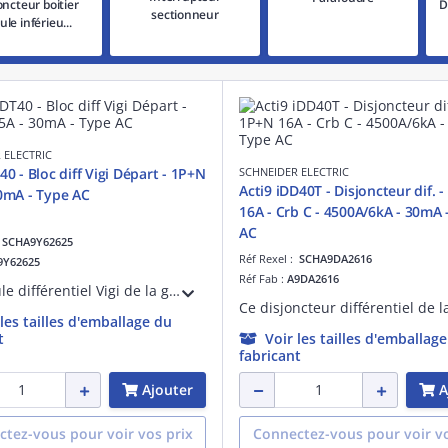
oncteur boitier
D
sectionneur
le inférieu...
 ELECTRIC
40 - Bloc diff Vigi Départ - 1P+N
SCHNEIDER ELECTRIC
Acti9 iDD40T - Disjoncteur dif. 
30mA - Type AC
16A - Crb C - 4500A/6kA - 30mA 
AC
:
SCHA9Y62625
Réf Rexel :
SCHA9DA2616
9Y62625
Réf Fab :
A9DA2616
Ce module différentiel Vigi de la gamme Acti9 iDT40 est dédié aux applications tertiaires. En version 1P+N 25A, 30mA Type AC en 230Vca, sur rail DIN.
 les tailles d'emballage du
t
Voir les tailles d'emballag
fabricant
Ajouter
A
tez-vous pour voir vos prix
Connectez-vous pour voir vo