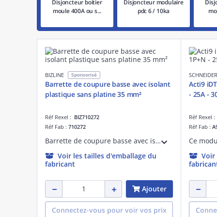
Disjoncteur boitier
Disjoncteur modulaire
Disj
moule 400A ou s...
pdc 6 / 10ka
mou
BIZLINE
Sponsorisé
SCHNEIDER
Barrette de coupure basse avec isolant
Acti9 iDT
plastique sans platine 35 mm²
- 25A - 
Réf Rexel :
BIZ710272
Réf Rexel 
Réf Fab :
710272
Réf Fab :
A
Barrette de coupure basse avec isolant plastique sans platine 35 mm² pour déconnecter l'installation de la prise de terre afin d'effectuer la mesure de sa résistance. Raccorde le câble de terre de l'installation au piquet de terre.
Voir les tailles d'emballage du
Voir
fabricant
fabrican
Ajouter
Connectez-vous pour voir vos prix
Connec