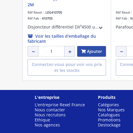
2M
Réf Rexel :
LEG410705
Réf Rexel 
Réf Fab :
410705
Réf Fab :
V
Disjoncteur différentiel DX³4500 uni + Neutre 230V~ pour peigne optimisé universel monophasé ou tétrapolaire TypeAC 30mA 16A - courbe C arrivée haute et départ bas par bornes à vis pour protection des départs - 2 modules
Voir les tailles d'emballage du
fabricant
Ajouter
Connectez-vous pour voir vos prix
Connec
et les stocks
L'entreprise
Produits
L'entreprise Rexel France
Catégories
Nous contacter
Nos Marques
Nous recrutons
Catalogues
Ethique
Promotions
Nos agences
Destockage