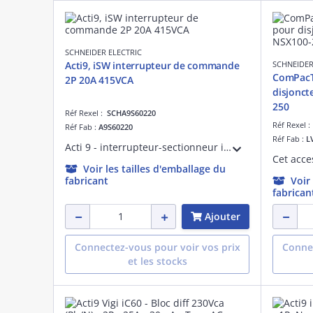
SCHNEIDER ELECTRIC
Acti9, iSW interrupteur de commande
SCHNEIDER
ComPacT
2P 20A 415VCA
disjonct
250
Réf Rexel :
SCHA9S60220
Réf Rexel 
Réf Fab :
A9S60220
Réf Fab :
L
Acti 9 - interrupteur-sectionneur iSW - 2P 20 A 415 VCA 50/60 Hz - Uimp 4kV - Ui 500 VCA - Catégorie d'emploi AC-22A - Aptitude au sectionnement - Coupure pleinement apparente - Largeur : 2 pas de 9 mm - blanc
Voir les tailles d'emballage du
fabricant
Voir
fabrican
Ajouter
Connectez-vous pour voir vos prix
Connec
et les stocks