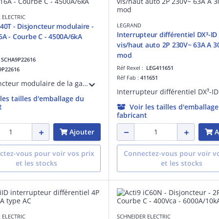
 ELECTRIC
T40T - Disjoncteur modulaire -
LEGRAND
Interrupteur différentiel DX³-ID
6A - Courbe C - 4500A/6kA
vis/haut auto 2P 230V~ 63A A 3
mod
:
SCHA9P22616
Réf Rexel :
LEG411651
9P22616
Réf Fab :
411651
Ce disjoncteur modulaire de la gamme Acti9 iDT40T est dédié aux applications tertiaires. En version 1P+N 16A Courbe C, son pouvoir de coupure assigné est de 4500A (EN61009-1) ou de 6kA (EN60947-2) sur les réseaux 230Vca.
 les tailles d'emballage du
t
Voir les tailles d'emballag
fabricant
Ajouter
A
tez-vous pour voir vos prix
Connectez-vous pour voir vo
et les stocks
et les stocks
 ELECTRIC
SCHNEIDER ELECTRIC