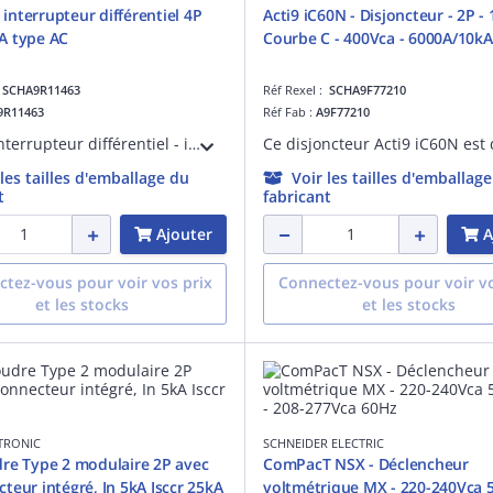
D interrupteur différentiel 4P
Acti9 iC60N - Disjoncteur - 2P - 
A type AC
Courbe C - 400Vca - 6000A/10kA
:
SCHA9R11463
Réf Rexel :
SCHA9F77210
9R11463
Réf Fab :
A9F77210
Acti 9 - interrupteur différentiel - iID - 4P - 63A - 30mA - instantané - type AC - 10kA - Ue : 380...415 V CA 50/60 Hz - Ui : 500V CA 50/60 Hz - Uimp : 6kV - Coupure pleinement apparente - EN/CEI 61008-1 - Largeur : 8 pas de 9 mm - blanc
 les tailles d'emballage du
Voir les tailles d'emballag
t
fabricant
Ajouter
A
tez-vous pour voir vos prix
Connectez-vous pour voir vo
et les stocks
et les stocks
TRONIC
SCHNEIDER ELECTRIC
re Type 2 modulaire 2P avec
ComPacT NSX - Déclencheur
teur intégré, In 5kA Isccr 25kA
voltmétrique MX - 220-240Vca 