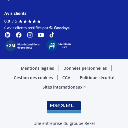
Avis clients
★
★
★
★
★
★
★
★
★
★
0.0
/ 5
0 avis clients certifiés par
Mentions légales
Données personnelles
Gestion des cookies
CGV
Politique sécurité
Sites internationaux
open_in_new
Une entreprise du groupe Rexel