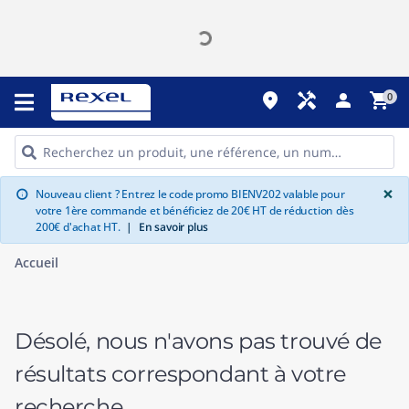
place
handyman
person
shopping_cart
0
G
×
Nouveau client ? Entrez le code promo BIENV202 valable pour
info
votre 1ère commande et bénéficiez de 20€ HT de réduction dès
200€ d'achat HT.
|
En savoir plus
Accueil
Désolé, nous n'avons pas trouvé de
résultats correspondant à votre
recherche