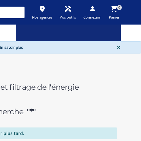
place
handyman
person
shopping_cart
0
Nos agences
Vos outils
Connexion
Panier
Nouveau
Promos
Destockage
feedback
local_offer
new_releases
GLOBA
×
n savoir plus
t filtrage de l'énergie
echerche
"*"
r plus tard.