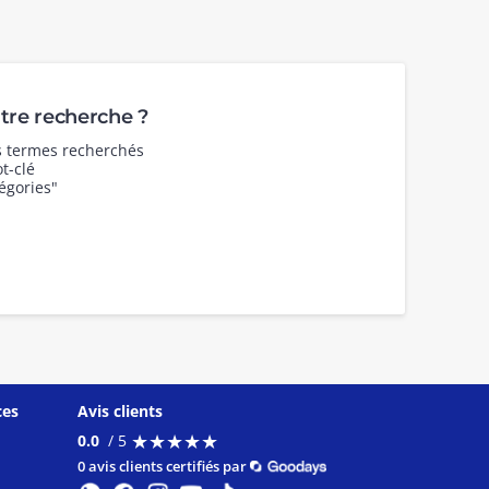
re recherche ?
es termes recherchés
t-clé
égories"
ces
Avis clients
★
★
★
★
★
★
★
★
★
★
0.0
/ 5
0 avis clients certifiés par