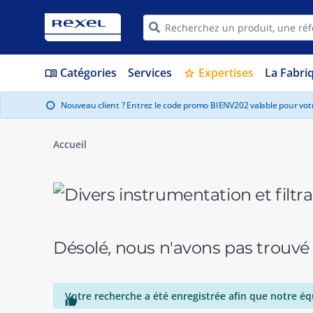
Catégories
Services
Expertises
La Fabri
menu_book
star
Nouveau client ? Entrez le code promo BIENV202 valable pour vo
info
Accueil
Désolé, nous n'avons pas trouvé
Votre recherche a été enregistrée afin que notre éq
