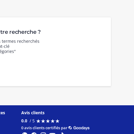
re recherche ?
es termes recherchés
t-clé
égories"
ces
Avis clients
★
★
★
★
★
★
★
★
★
★
0.0
/ 5
0 avis clients certifiés par