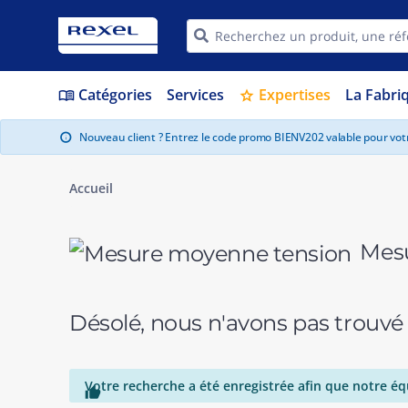
Catégories
Services
Expertises
La Fabri
menu_book
star
Nouveau client ? Entrez le code promo BIENV202 valable pour vo
info
Accueil
Mesu
Désolé, nous n'avons pas trouvé
Votre recherche a été enregistrée afin que notre éq
