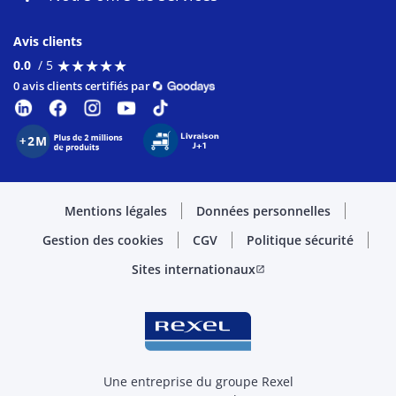
Avis clients
★
★
★
★
★
★
★
★
★
★
0.0
/ 5
0 avis clients certifiés par
Mentions légales
Données personnelles
Gestion des cookies
CGV
Politique sécurité
Sites internationaux
open_in_new
Une entreprise du groupe Rexel