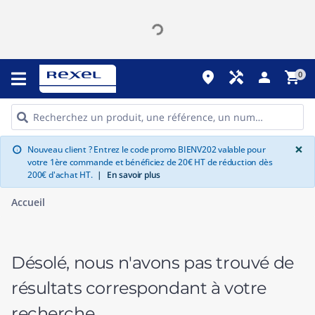
place
handyman
person
shopping_cart
0
G
×
Nouveau client ? Entrez le code promo BIENV202 valable pour
info
votre 1ère commande et bénéficiez de 20€ HT de réduction dès
200€ d'achat HT.
|
En savoir plus
Accueil
Désolé, nous n'avons pas trouvé de
résultats correspondant à votre
recherche