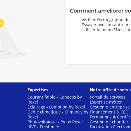
Comment améliorer vot
Vérifier l'orthographe d
Essayer avec un autre mo
Utiliser le menu "Nos cat
Expertises
Notre offre de servi
Courant faible - Conectis by
Portail de services
Rexel
Expertise métier
Eclairage - Lumotion by Rexel
Gestion d'entreprise
Genie climatique - Climancy by
Financement & CEE
Rexel
Formations & Certific
Photovoltaïque - PV by Rexel
Gestion de chantier
IRVE - Freshmile
Facturation Electron