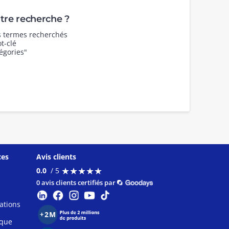
re recherche ?
es termes recherchés
t-clé
égories"
ces
Avis clients
★
★
★
★
★
★
★
★
★
★
0.0
/ 5
0 avis clients certifiés par
ations
ique