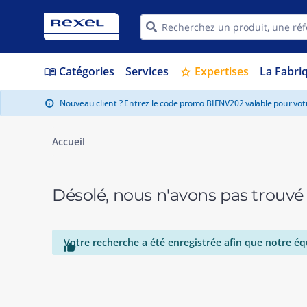
Catégories
Services
Expertises
La Fabri
menu_book
star
Nouveau client ? Entrez le code promo BIENV202 valable pour vo
info
Accueil
Désolé, nous n'avons pas trouvé
Votre recherche a été enregistrée afin que notre éq
