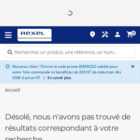
place
handyman
person
shopping_cart
0
G
×
Nouveau client ? Entrez le code promo BIENV202 valable pour
info
votre 1ère commande et bénéficiez de 20€ HT de réduction dès
200€ d'achat HT.
|
En savoir plus
Accueil
Désolé, nous n'avons pas trouvé de
résultats correspondant à votre
recherche