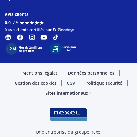
Avis clients
★
★
★
★
★
★
★
★
★
★
0.0
/ 5
0 avis clients certifiés par
Mentions légales
Données personnelles
Gestion des cookies
CGV
Politique sécurité
Sites internationaux
open_in_new
Une entreprise du groupe Rexel