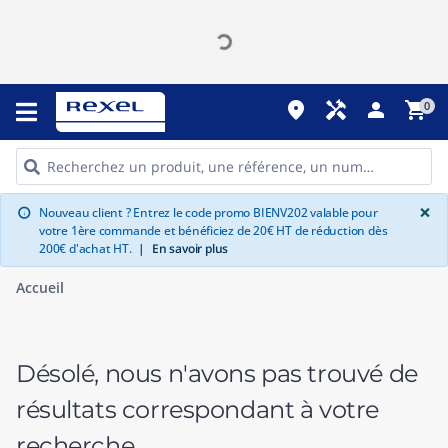
place
handyman
person
shopping_cart
0
G
×
Nouveau client ? Entrez le code promo BIENV202 valable pour
info
votre 1ère commande et bénéficiez de 20€ HT de réduction dès
200€ d'achat HT.
|
En savoir plus
Accueil
Désolé, nous n'avons pas trouvé de
résultats correspondant à votre
recherche