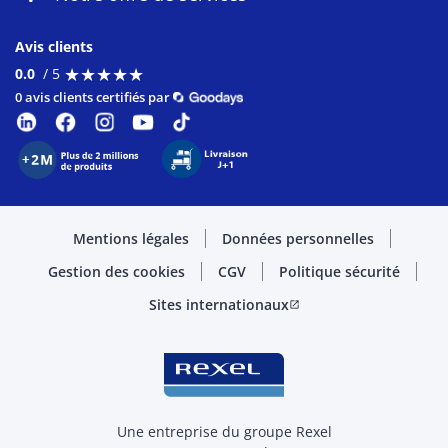
Avis clients
★
★
★
★
★
★
★
★
★
★
0.0
/ 5
0 avis clients certifiés par
Mentions légales
Données personnelles
Gestion des cookies
CGV
Politique sécurité
Sites internationaux
open_in_new
Une entreprise du groupe Rexel