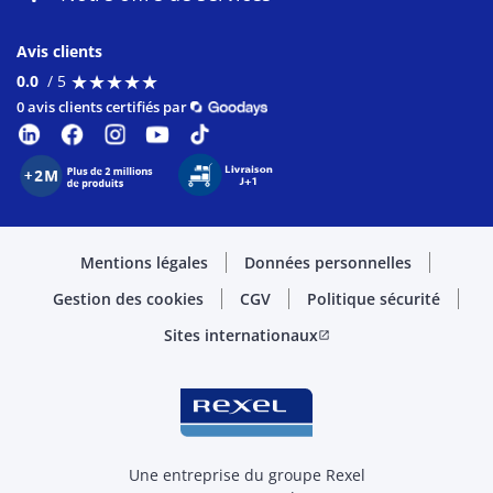
Avis clients
★
★
★
★
★
★
★
★
★
★
0.0
/ 5
0 avis clients certifiés par
Mentions légales
Données personnelles
Gestion des cookies
CGV
Politique sécurité
Sites internationaux
open_in_new
Une entreprise du groupe Rexel