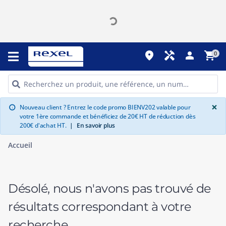
place
handyman
person
shopping_cart
0
G
×
Nouveau client ? Entrez le code promo BIENV202 valable pour
info
votre 1ère commande et bénéficiez de 20€ HT de réduction dès
200€ d'achat HT.
|
En savoir plus
Accueil
Désolé, nous n'avons pas trouvé de
résultats correspondant à votre
recherche