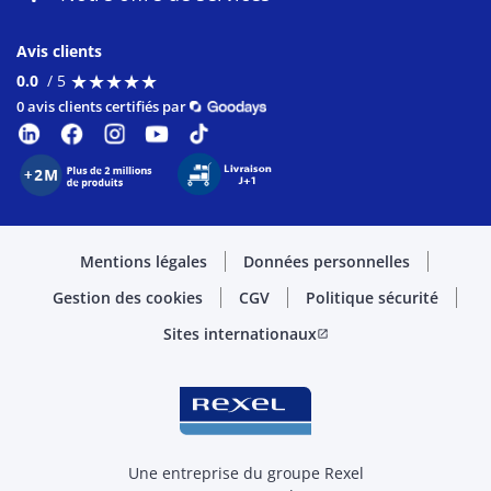
Avis clients
★
★
★
★
★
★
★
★
★
★
0.0
/ 5
0 avis clients certifiés par
Mentions légales
Données personnelles
Gestion des cookies
CGV
Politique sécurité
Sites internationaux
open_in_new
Une entreprise du groupe Rexel