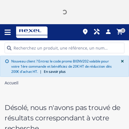
place
handyman
person
shopping_cart
0
G
×
Nouveau client ? Entrez le code promo BIENV202 valable pour
info
votre 1ère commande et bénéficiez de 20€ HT de réduction dès
200€ d'achat HT.
|
En savoir plus
Accueil
Désolé, nous n'avons pas trouvé de
résultats correspondant à votre
recherche