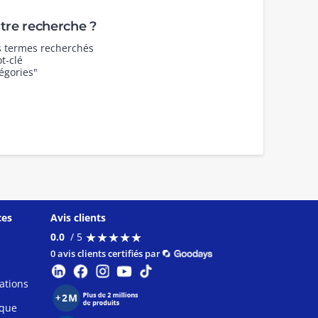
re recherche ?
es termes recherchés
t-clé
égories"
ces
Avis clients
★
★
★
★
★
★
★
★
★
★
0.0
/ 5
0 avis clients certifiés par
ations
ique