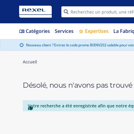
Catégories
Services
Expertises
La Fabri
menu_book
star
Nouveau client ? Entrez le code promo BIENV202 valable pour vo
info
Accueil
Désolé, nous n'avons pas trouvé
Votre recherche a été enregistrée afin que notre éq
