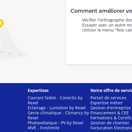
Comment améliorer vot
Vérifier l'orthographe d
Essayer avec un autre mo
Utiliser le menu "Nos cat
Expertises
Notre offre de servi
Courant faible - Conectis by
Portail de services
Rexel
Expertise métier
Eclairage - Lumotion by Rexel
Gestion d'entreprise
Genie climatique - Climancy by
Financement & CEE
Rexel
Formations & Certific
Photovoltaïque - PV by Rexel
Gestion de chantier
IRVE - Freshmile
Facturation Electron