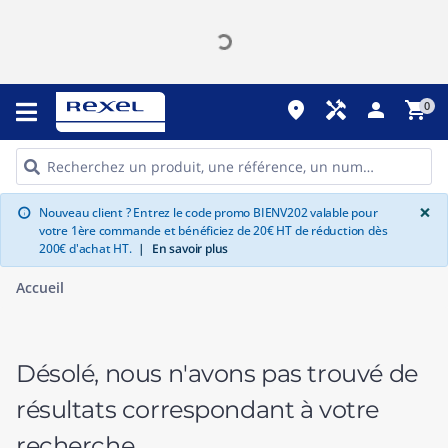
place
handyman
person
shopping_cart
0
G
×
Nouveau client ? Entrez le code promo BIENV202 valable pour
info
votre 1ère commande et bénéficiez de 20€ HT de réduction dès
200€ d'achat HT.
|
En savoir plus
Accueil
Désolé, nous n'avons pas trouvé de
résultats correspondant à votre
recherche