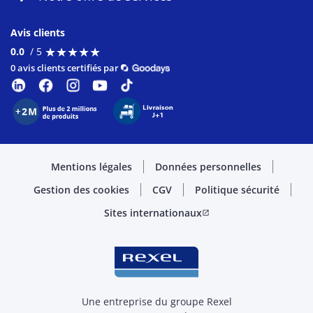
Avis clients
★
★
★
★
★
★
★
★
★
★
0.0
/ 5
0 avis clients certifiés par
Mentions légales
Données personnelles
Gestion des cookies
CGV
Politique sécurité
Sites internationaux
open_in_new
Une entreprise du groupe Rexel