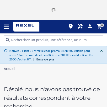
place
handyman
person
shopping_cart
0
G
×
Nouveau client ? Entrez le code promo BIENV202 valable pour
info
votre 1ère commande et bénéficiez de 20€ HT de réduction dès
200€ d'achat HT.
|
En savoir plus
Accueil
Désolé, nous n'avons pas trouvé de
résultats correspondant à votre
recherche