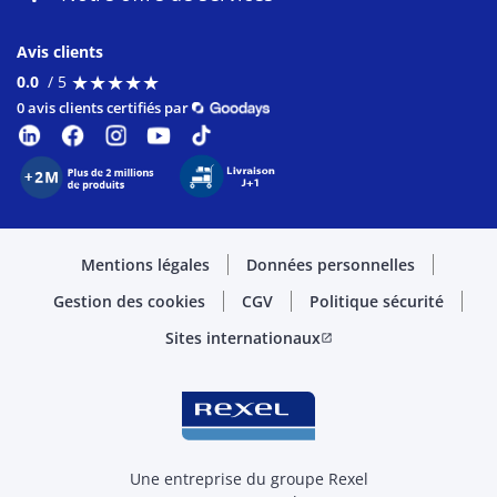
Avis clients
★
★
★
★
★
★
★
★
★
★
0.0
/ 5
0 avis clients certifiés par
Mentions légales
Données personnelles
Gestion des cookies
CGV
Politique sécurité
Sites internationaux
open_in_new
Une entreprise du groupe Rexel