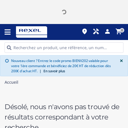
place
handyman
person
shopping_cart
0
G
×
Nouveau client ? Entrez le code promo BIENV202 valable pour
info
votre 1ère commande et bénéficiez de 20€ HT de réduction dès
200€ d'achat HT.
|
En savoir plus
Accueil
Désolé, nous n'avons pas trouvé de
résultats correspondant à votre
recherche