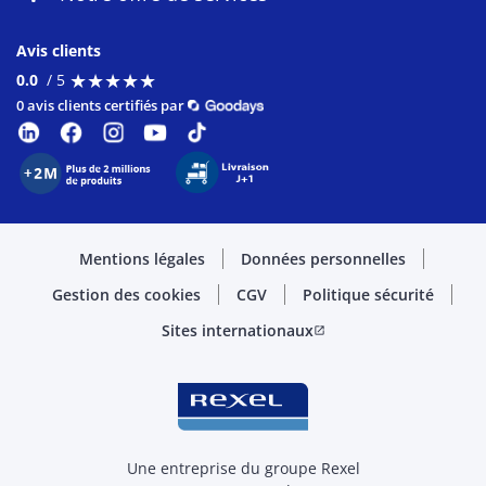
Avis clients
★
★
★
★
★
★
★
★
★
★
0.0
/ 5
0 avis clients certifiés par
Mentions légales
Données personnelles
Gestion des cookies
CGV
Politique sécurité
Sites internationaux
open_in_new
Une entreprise du groupe Rexel