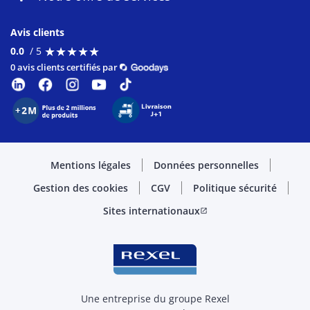
Avis clients
★
★
★
★
★
★
★
★
★
★
0.0
/ 5
0 avis clients certifiés par
Mentions légales
Données personnelles
Gestion des cookies
CGV
Politique sécurité
Sites internationaux
open_in_new
Une entreprise du groupe Rexel