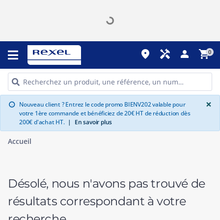
place
handyman
person
shopping_cart
0
G
×
Nouveau client ? Entrez le code promo BIENV202 valable pour
info
votre 1ère commande et bénéficiez de 20€ HT de réduction dès
200€ d'achat HT.
|
En savoir plus
Accueil
Désolé, nous n'avons pas trouvé de
résultats correspondant à votre
recherche