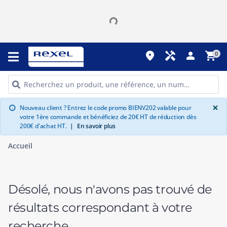
place
handyman
person
shopping_cart
0
G
×
Nouveau client ? Entrez le code promo BIENV202 valable pour
info
votre 1ère commande et bénéficiez de 20€ HT de réduction dès
200€ d'achat HT.
|
En savoir plus
Accueil
Désolé, nous n'avons pas trouvé de
résultats correspondant à votre
recherche