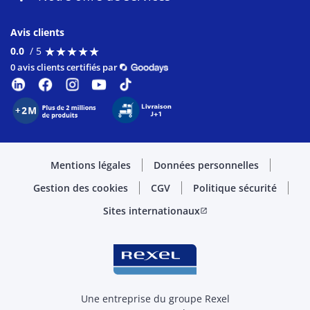
Avis clients
★
★
★
★
★
★
★
★
★
★
0.0
/ 5
0 avis clients certifiés par
Mentions légales
Données personnelles
Gestion des cookies
CGV
Politique sécurité
Sites internationaux
open_in_new
Une entreprise du groupe Rexel