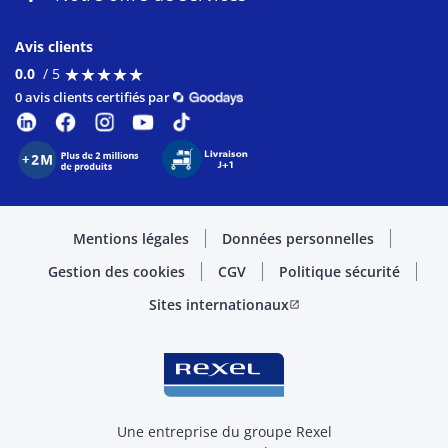
Avis clients
★
★
★
★
★
★
★
★
★
★
0.0
/ 5
0 avis clients certifiés par
Mentions légales
Données personnelles
Gestion des cookies
CGV
Politique sécurité
Sites internationaux
open_in_new
Une entreprise du groupe Rexel