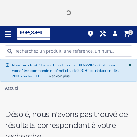
place
handyman
person
shopping_cart
0
G
×
Nouveau client ? Entrez le code promo BIENV202 valable pour
info
votre 1ère commande et bénéficiez de 20€ HT de réduction dès
200€ d'achat HT.
|
En savoir plus
Accueil
Désolé, nous n'avons pas trouvé de
résultats correspondant à votre
recherche