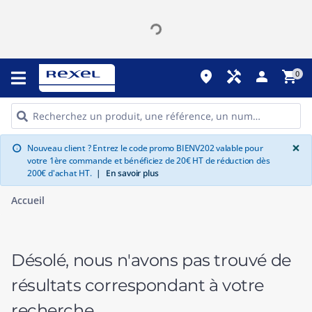
place
handyman
person
shopping_cart
0
G
×
Nouveau client ? Entrez le code promo BIENV202 valable pour
info
votre 1ère commande et bénéficiez de 20€ HT de réduction dès
200€ d'achat HT.
|
En savoir plus
Accueil
Désolé, nous n'avons pas trouvé de
résultats correspondant à votre
recherche