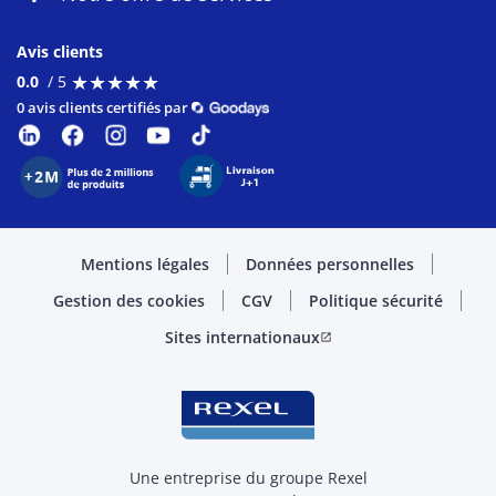
Avis clients
★
★
★
★
★
★
★
★
★
★
0.0
/ 5
0 avis clients certifiés par
Mentions légales
Données personnelles
Gestion des cookies
CGV
Politique sécurité
Sites internationaux
open_in_new
Une entreprise du groupe Rexel