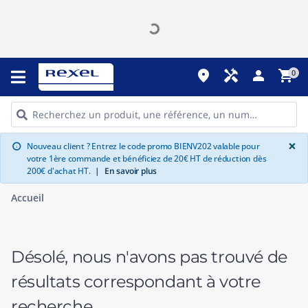
place
handyman
person
shopping_cart
0
G
×
Nouveau client ? Entrez le code promo BIENV202 valable pour
info
votre 1ère commande et bénéficiez de 20€ HT de réduction dès
200€ d'achat HT.
|
En savoir plus
Accueil
Désolé, nous n'avons pas trouvé de
résultats correspondant à votre
recherche