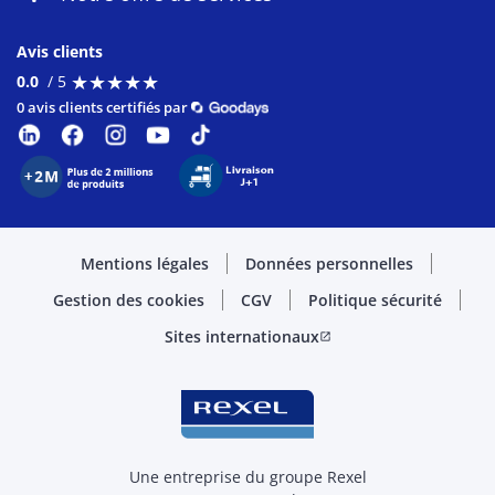
Avis clients
★
★
★
★
★
★
★
★
★
★
0.0
/ 5
0 avis clients certifiés par
Mentions légales
Données personnelles
Gestion des cookies
CGV
Politique sécurité
Sites internationaux
open_in_new
Une entreprise du groupe Rexel