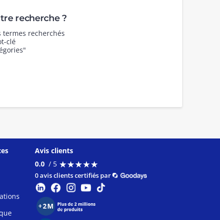
re recherche ?
es termes recherchés
t-clé
égories"
ces
Avis clients
★
★
★
★
★
★
★
★
★
★
0.0
/ 5
0 avis clients certifiés par
ations
ique