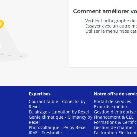
Comment améliorer vot
Vérifier l'orthographe d
Essayer avec un autre mo
Utiliser le menu "Nos cat
Expertises
Notre offre de servi
Courant faible - Conectis by
Portail de services
Rexel
Expertise métier
Eclairage - Lumotion by Rexel
Gestion d'entreprise
Genie climatique - Climancy by
Financement & CEE
Rexel
Formations & Certific
Photovoltaïque - PV by Rexel
Gestion de chantier
IRVE - Freshmile
Facturation Electron