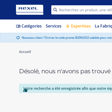
Catégories
Services
Expertises
La Fabri
menu_book
star
Nouveau client ? Entrez le code promo BIENV202 valable pour vo
info
Accueil
Désolé, nous n'avons pas trouvé
Votre recherche a été enregistrée afin que notre éq
