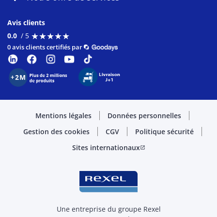
Avis clients
★
★
★
★
★
★
★
★
★
★
0.0
/ 5
0 avis clients certifiés par
Mentions légales
Données personnelles
Gestion des cookies
CGV
Politique sécurité
Sites internationaux
open_in_new
Une entreprise du groupe Rexel