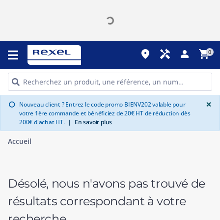
place
handyman
person
shopping_cart
0
G
×
Nouveau client ? Entrez le code promo BIENV202 valable pour
info
votre 1ère commande et bénéficiez de 20€ HT de réduction dès
200€ d'achat HT.
|
En savoir plus
Accueil
Désolé, nous n'avons pas trouvé de
résultats correspondant à votre
recherche