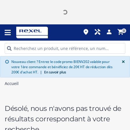
place
handyman
person
shopping_cart
0
G
×
Nouveau client ? Entrez le code promo BIENV202 valable pour
info
votre 1ère commande et bénéficiez de 20€ HT de réduction dès
200€ d'achat HT.
|
En savoir plus
Accueil
Désolé, nous n'avons pas trouvé de
résultats correspondant à votre
recherche