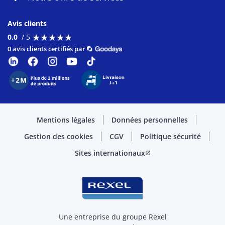
Avis clients
★
★
★
★
★
★
★
★
★
★
0.0
/ 5
0 avis clients certifiés par
Mentions légales
Données personnelles
Gestion des cookies
CGV
Politique sécurité
Sites internationaux
open_in_new
Une entreprise du groupe Rexel