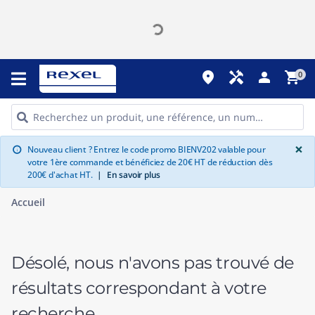
place
handyman
person
shopping_cart
0
G
×
Nouveau client ? Entrez le code promo BIENV202 valable pour
info
votre 1ère commande et bénéficiez de 20€ HT de réduction dès
200€ d'achat HT.
|
En savoir plus
Accueil
Désolé, nous n'avons pas trouvé de
résultats correspondant à votre
recherche