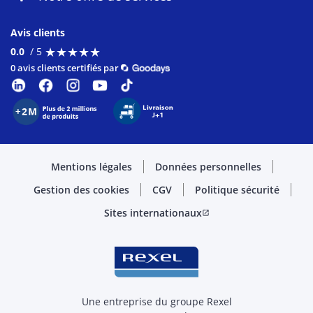
Avis clients
★
★
★
★
★
★
★
★
★
★
0.0
/ 5
0 avis clients certifiés par
Mentions légales
Données personnelles
Gestion des cookies
CGV
Politique sécurité
Sites internationaux
open_in_new
Une entreprise du groupe Rexel