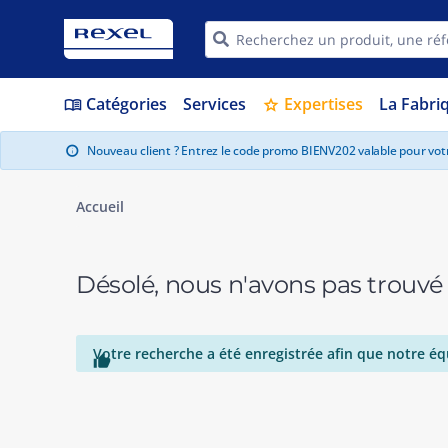
Catégories
Services
Expertises
La Fabri
menu_book
star
Nouveau client ? Entrez le code promo BIENV202 valable pour vo
info
Accueil
Désolé, nous n'avons pas trouvé
Votre recherche a été enregistrée afin que notre éq
