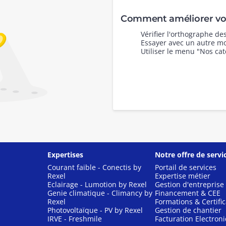
Comment améliorer vot
Vérifier l'orthographe d
Essayer avec un autre mo
Utiliser le menu "Nos cat
Expertises
Notre offre de servi
Courant faible - Conectis by
Portail de services
Rexel
Expertise métier
Eclairage - Lumotion by Rexel
Gestion d'entreprise
Genie climatique - Climancy by
Financement & CEE
Rexel
Formations & Certific
Photovoltaïque - PV by Rexel
Gestion de chantier
IRVE - Freshmile
Facturation Electron