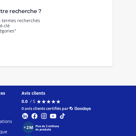
re recherche ?
es termes recherchés
t-clé
égories"
ces
Avis clients
★
★
★
★
★
★
★
★
★
★
0.0
/ 5
0 avis clients certifiés par
ations
ique