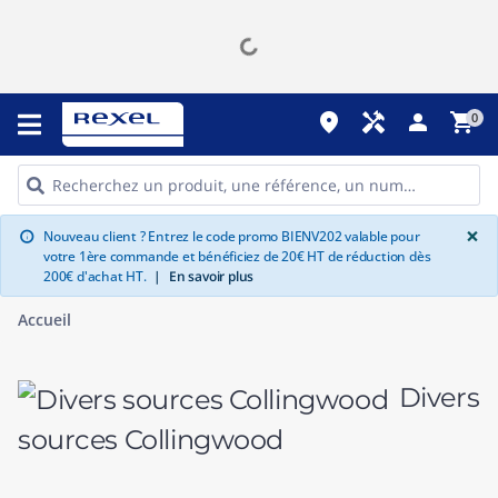
place
handyman
person
shopping_cart
0
G
×
Nouveau client ? Entrez le code promo BIENV202 valable pour
info
votre 1ère commande et bénéficiez de 20€ HT de réduction dès
200€ d'achat HT.
|
En savoir plus
Accueil
Divers
sources Collingwood