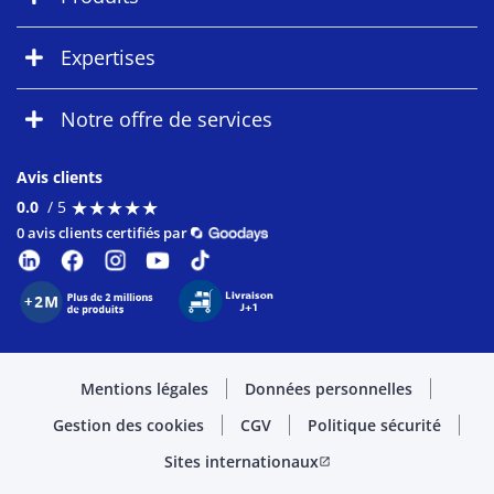
Expertises
Notre offre de services
Avis clients
★
★
★
★
★
★
★
★
★
★
0.0
/ 5
0 avis clients certifiés par
Mentions légales
Données personnelles
Gestion des cookies
CGV
Politique sécurité
Sites internationaux
open_in_new