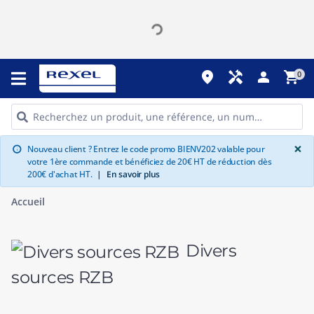
place
handyman
person
shopping_cart
0
G
×
Nouveau client ? Entrez le code promo BIENV202 valable pour
info
votre 1ère commande et bénéficiez de 20€ HT de réduction dès
200€ d'achat HT.
|
En savoir plus
Accueil
Divers
sources RZB