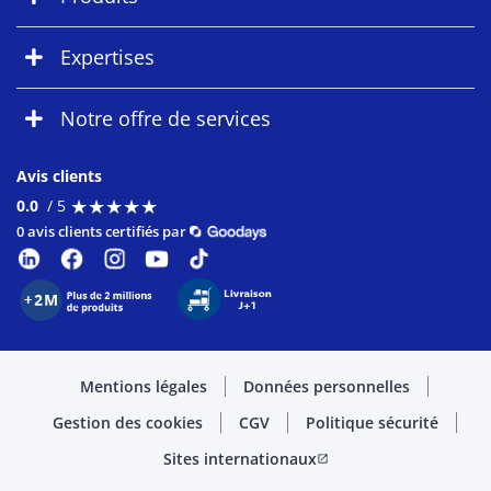
Expertises
Notre offre de services
Avis clients
★
★
★
★
★
★
★
★
★
★
0.0
/ 5
0 avis clients certifiés par
Mentions légales
Données personnelles
Gestion des cookies
CGV
Politique sécurité
Sites internationaux
open_in_new