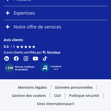
Expertises
Notre offre de services
Avis clients
★
★
★
★
★
★
★
★
★
★
0.0
/ 5
0 avis clients certifiés par
Mentions légales
Données personnelles
Gestion des cookies
CGV
Politique sécurité
Sites internationaux
open_in_new