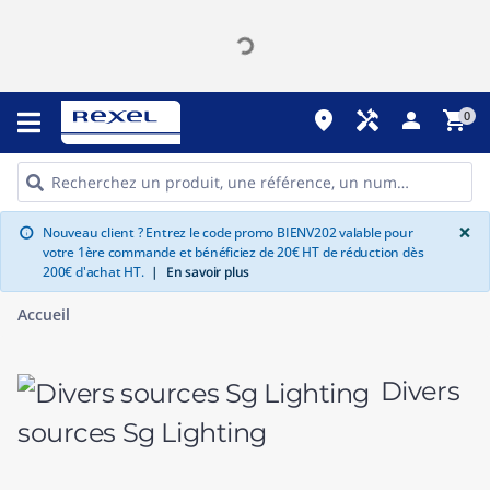
place
handyman
person
shopping_cart
0
G
×
Nouveau client ? Entrez le code promo BIENV202 valable pour
info
votre 1ère commande et bénéficiez de 20€ HT de réduction dès
200€ d'achat HT.
|
En savoir plus
Accueil
Divers
sources Sg Lighting