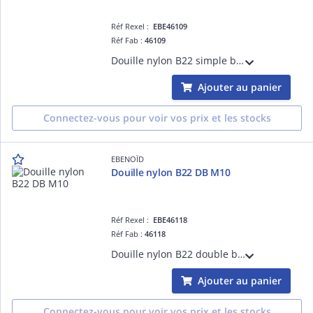
Réf Rexel :
EBE46109
Réf Fab :
46109
Douille nylon B22 simple bague raccord M11 blanc
Ajouter au panier
Connectez-vous pour voir vos prix et les stocks
EBENOÏD
Douille nylon B22 DB M10
Réf Rexel :
EBE46118
Réf Fab :
46118
Douille nylon B22 double bague raccord M10 blanc, filetage de raccord:M10 x 1
Ajouter au panier
Connectez-vous pour voir vos prix et les stocks