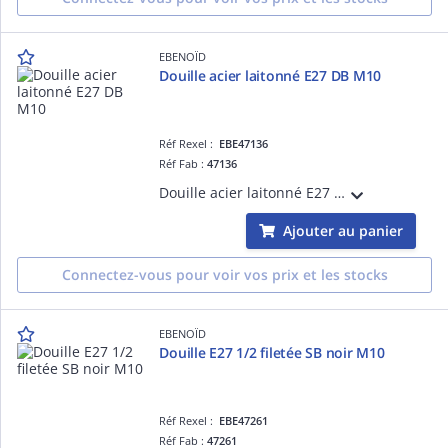
EBENOÏD
Douille acier laitonné E27 DB M10
Réf Rexel :
EBE47136
Réf Fab :
47136
Douille acier laitonné E27 double bague raccord M10, filetage de raccord:M10 x 1
Ajouter au panier
Connectez-vous pour voir vos prix et les stocks
EBENOÏD
Douille E27 1/2 filetée SB noir M10
Réf Rexel :
EBE47261
Réf Fab :
47261