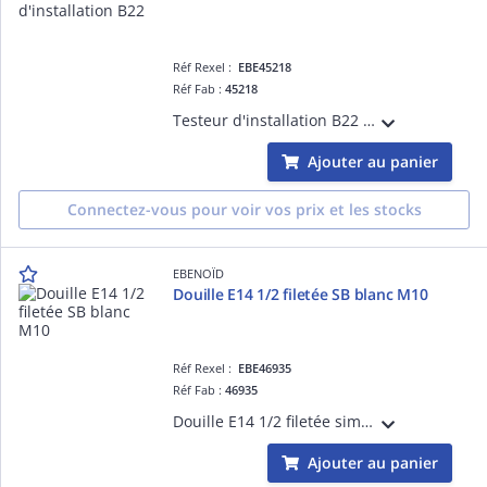
Réf Rexel :
EBE45218
Réf Fab :
45218
Testeur d'installation B22 blanc
Ajouter au panier
Connectez-vous pour voir vos prix et les stocks
EBENOÏD
Douille E14 1/2 filetée SB blanc M10
Réf Rexel :
EBE46935
Réf Fab :
46935
Douille E14 1/2 filetée simple bague blanc raccord M10, douille:E14, filetage de raccord:M10 x 1, matériau:plastique
Ajouter au panier