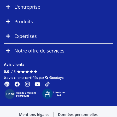
L'entreprise
Produits
Expertises
Notre offre de services
Avis clients
★
★
★
★
★
★
★
★
★
★
0.0
/ 5
0 avis clients certifiés par
Mentions légales
Données personnelles