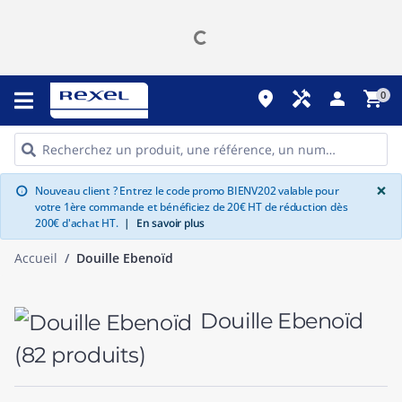
place
handyman
person
shopping_cart
0
G
×
Nouveau client ? Entrez le code promo BIENV202 valable pour
info
votre 1ère commande et bénéficiez de 20€ HT de réduction dès
200€ d'achat HT.
|
En savoir plus
Accueil
Douille Ebenoïd
Douille Ebenoïd
(82 produits)