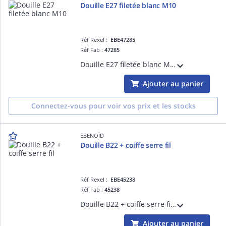
Douille E27 filetée blanc M10
Réf Rexel :
EBE47285
Réf Fab :
47285
Douille E27 filetée blanc M10, filetage de raccord:M10 x 1, matériau:plastique
Ajouter au panier
Connectez-vous pour voir vos prix et les stocks
EBENOÏD
Douille B22 + coiffe serre fil
Réf Rexel :
EBE45238
Réf Fab :
45238
Douille B22 + coiffe serre fil blanc
Ajouter au panier