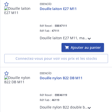
EBENOÏD
Douille laiton E27 M11
Réf Rexel :
EBE47111
Réf Fab :
47111
Douille laiton E27 M11, matériau:céramique/métal
Ajouter au panier
Connectez-vous pour voir vos prix et les stocks
EBENOÏD
Douille nylon B22 DB M11
Réf Rexel :
EBE46119
Réf Fab :
46119
Douille nylon B22 double bague raccord M11 blanc