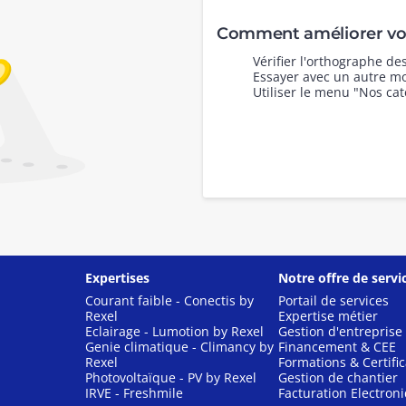
Comment améliorer vot
Vérifier l'orthographe d
Essayer avec un autre mo
Utiliser le menu "Nos cat
Expertises
Notre offre de servi
Courant faible - Conectis by
Portail de services
Rexel
Expertise métier
Eclairage - Lumotion by Rexel
Gestion d'entreprise
Genie climatique - Climancy by
Financement & CEE
Rexel
Formations & Certific
Photovoltaïque - PV by Rexel
Gestion de chantier
IRVE - Freshmile
Facturation Electron