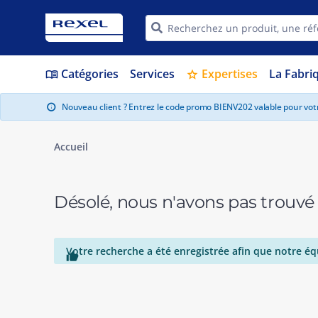
Catégories
Services
Expertises
La Fabri
menu_book
star
Nouveau client ? Entrez le code promo BIENV202 valable pour vo
info
Accueil
Désolé, nous n'avons pas trouvé
Votre recherche a été enregistrée afin que notre éq
