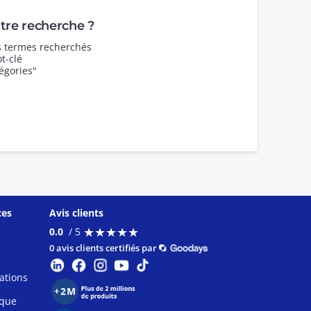
re recherche ?
es termes recherchés
t-clé
égories"
ces
Avis clients
★
★
★
★
★
★
★
★
★
★
0.0
/ 5
0 avis clients certifiés par
ations
ique