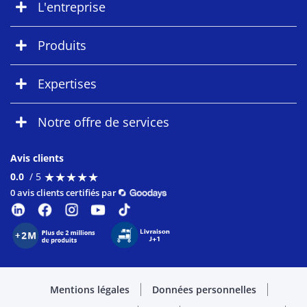
L'entreprise
Produits
Expertises
Notre offre de services
Avis clients
★
★
★
★
★
★
★
★
★
★
0.0
/ 5
0 avis clients certifiés par
Mentions légales
Données personnelles