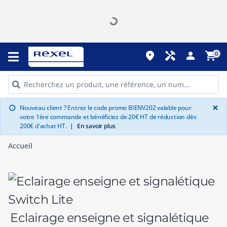
place
handyman
person
shopping_cart
0
G
×
Nouveau client ? Entrez le code promo BIENV202 valable pour
info
votre 1ère commande et bénéficiez de 20€ HT de réduction dès
200€ d'achat HT.
|
En savoir plus
Accueil
Eclairage enseigne et signalétique