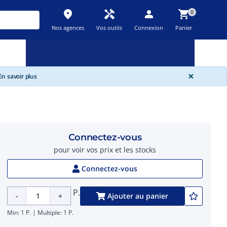
place
handyman
person
shopping_cart
0
Nos agences
Vos outils
Connexion
Panier
Nouveau
Promos
Destockage
feedback
local_offer
new_releases
GLOBA
×
n savoir plus
Connectez-vous
pour voir vos prix et les stocks
Connectez-vous
P.
-
+
Ajouter au panier
Min: 1 P. | Multiple: 1 P.