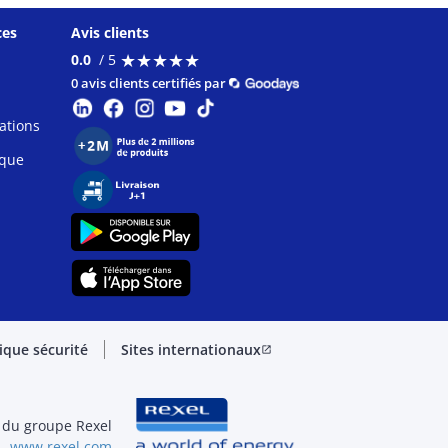
ces
Avis clients
★
★
★
★
★
★
★
★
★
★
0.0
/ 5
0 avis clients certifiés par
ations
ique
tique sécurité
Sites internationaux
open_in_new
 du groupe Rexel
www.rexel.com