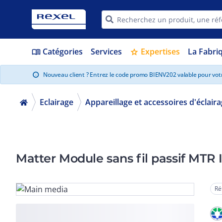
Catégories
Services
Expertises
La Fabri
menu_book
star
Nouveau client ? Entrez le code promo BIENV202 valable pour vo
info
Eclairage
Appareillage et accessoires d'éclair
Matter Module sans fil passif MTR
Ré