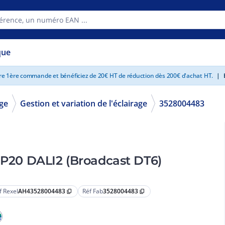
que
tre 1ère commande et bénéficiez de 20€ HT de réduction dès 200€ d'achat HT.
|
E
age
Gestion et variation de l'éclairage
3528004483
 IP20 DALI2 (Broadcast DT6)
f Rexel
AH43528004483
Réf Fab
3528004483
content_copy
content_copy