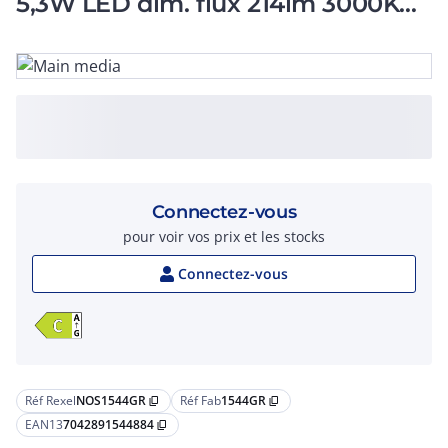
5,3W LED dim. flux 214lm 3000K
IP65 cl I IK08
Connectez-vous
pour voir vos prix et les stocks
Connectez-vous
Réf Rexel
NOS1544GR
Réf Fab
1544GR
content_copy
content_copy
EAN13
7042891544884
content_copy