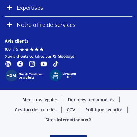
Expertises
Notre offre de services
Avis clients
★
★
★
★
★
★
★
★
★
★
0.0
/ 5
0 avis clients certifiés par
Mentions légales
Données personnelles
Gestion des cookies
CGV
Politique sécurité
Sites internationaux
open_in_new