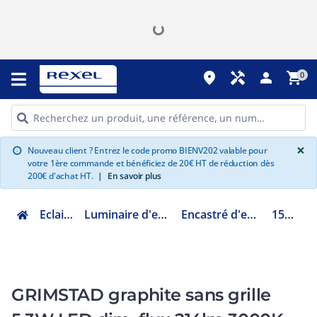
place
handyman
person
shopping_cart
0
G
×
Nouveau client ? Entrez le code promo BIENV202 valable pour
info
votre 1ère commande et bénéficiez de 20€ HT de réduction dès
200€ d'achat HT.
|
En savoir plus
Eclairage
Luminaire d'extérieur
Encastré d'extérieur
1544GR
GRIMSTAD graphite sans grille