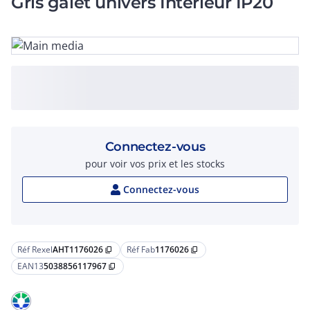
Gris galet univers Intérieur IP20
Connectez-vous
pour voir vos prix et les stocks
Connectez-vous
Réf Rexel
AHT1176026
Réf Fab
1176026
content_copy
content_copy
EAN13
5038856117967
content_copy