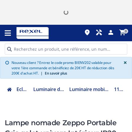
place
handyman
person
shopping_cart
0
G
×
Nouveau client ? Entrez le code promo BIENV202 valable pour
info
votre 1ère commande et bénéficiez de 20€ HT de réduction dès
200€ d'achat HT.
|
En savoir plus
Eclairage
Luminaire d'extérieur
Luminaire mobile extérieur
1176026
Lampe nomade Zeppo Portable