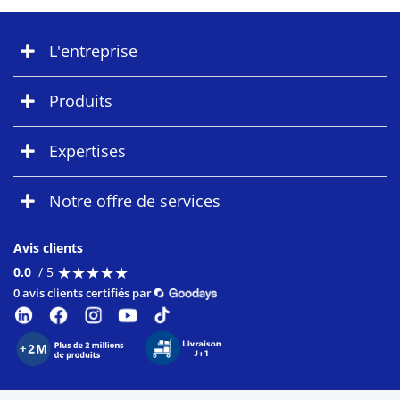
L'entreprise
Produits
Expertises
Notre offre de services
Avis clients
★
★
★
★
★
★
★
★
★
★
0.0
/ 5
0 avis clients certifiés par