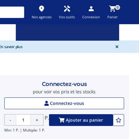
place
handyman
person
shopping_cart
0
Nos agences
Vos outils
Connexion
Panier
Nouveau
Promos
Destockage
feedback
local_offer
new_releases
GLOBA
×
n savoir plus
Connectez-vous
pour voir vos prix et les stocks
Connectez-vous
P.
-
+
Ajouter au panier
Min: 1 P. | Multiple: 1 P.