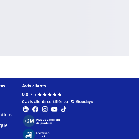
ces
Avis clients
★
★
★
★
★
★
★
★
★
★
0.0
/ 5
0 avis clients certifiés par
ations
ique