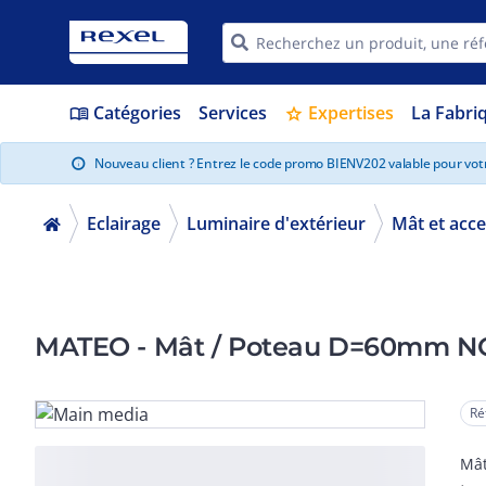
Catégories
Services
Expertises
La Fabri
menu_book
star
Nouveau client ? Entrez le code promo BIENV202 valable pour vo
info
Eclairage
Luminaire d'extérieur
Mât et acce
MATEO - Mât / Poteau D=60mm NO
Ré
Mât