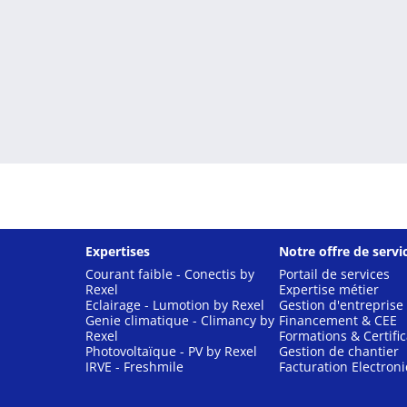
Expertises
Notre offre de servi
Courant faible - Conectis by
Portail de services
Rexel
Expertise métier
Eclairage - Lumotion by Rexel
Gestion d'entreprise
Genie climatique - Climancy by
Financement & CEE
Rexel
Formations & Certific
Photovoltaïque - PV by Rexel
Gestion de chantier
IRVE - Freshmile
Facturation Electron