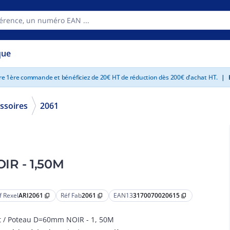
que
tre 1ère commande et bénéficiez de 20€ HT de réduction dès 200€ d'achat HT.
|
E
ssoires
2061
IR - 1,50M
f Rexel
ARI2061
Réf Fab
2061
EAN13
3170070020615
content_copy
content_copy
content_copy
 / Poteau D=60mm NOIR - 1, 50M