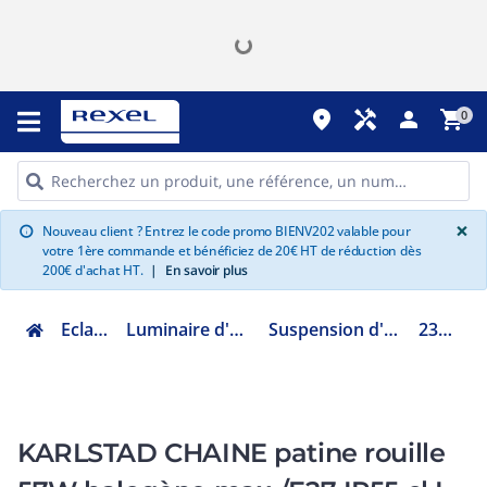
place
handyman
person
shopping_cart
0
G
×
Nouveau client ? Entrez le code promo BIENV202 valable pour
info
votre 1ère commande et bénéficiez de 20€ HT de réduction dès
200€ d'achat HT.
|
En savoir plus
Eclairage
Luminaire d'extérieur
Suspension d'extérieur
230ARO
KARLSTAD CHAINE patine rouille