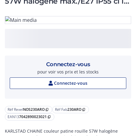
57W halogène max./E27 IP55 cl II
verrerie claire
Connectez-vous
pour voir vos prix et les stocks
Connectez-vous
Réf Rexel
NOS230ARO
Réf Fab
230ARO
content_copy
content_copy
EAN13
7042890023021
content_copy
KARLSTAD CHAINE couleur patine rouille 57W halogène