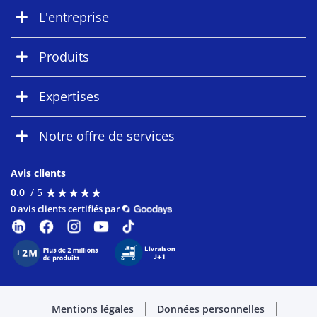
L'entreprise
Produits
Expertises
Notre offre de services
Avis clients
★
★
★
★
★
★
★
★
★
★
0.0
/ 5
0 avis clients certifiés par
Mentions légales
Données personnelles